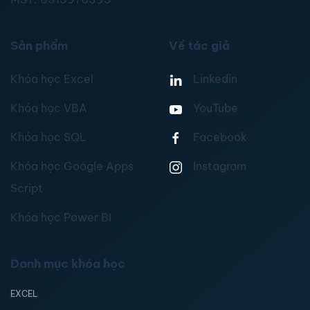
Sản phẩm
Về tác giả
Khóa học Excel
Linkedin
Khóa học VBA
YouTube
Khóa học SQL
Facebook
Khóa học Google Apps
Instagram
Script
Khóa học Power BI
Danh mục khóa học
EXCEL