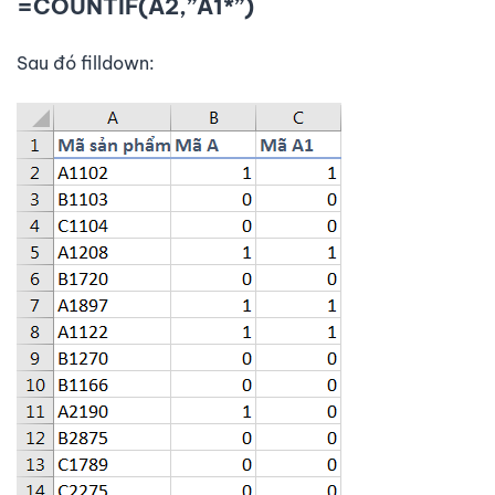
=COUNTIF(A2,”A1*”)
Sau đó filldown: