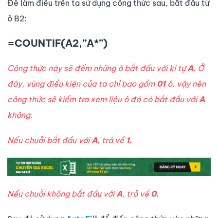
Để làm điều trên ta sử dụng công thức sau, bắt đầu từ
ô B2:
=COUNTIF(A2,”A*”)
Công thức này sẽ đếm những ô bắt đầu với kí tự
A
. Ở
đây, vùng điều kiện của ta chỉ bao gồm
01
ô, vậy nên
công thức sẽ kiểm tra xem liệu ô đó có bắt đầu với
A
không.
Nếu chuỗi bắt đầu với
A
, trả về
1.
Nếu chuỗi không bắt đầu với
A
, trả về
0.