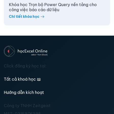
Khóa học Trọn bộ Power Query nền tảng cho
công việc báo cáo dữ liệu
Chi tiết khóa học
Click đăng ký học tại:
Tất cả khoá học
📖
Hướng dẫn kích hoạt
Công ty TNHH Zeitgeist
MST:
0315976395