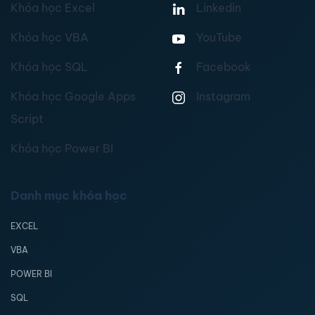
Khóa học Excel
Linkedin
Khóa học VBA
YouTube
Khóa học SQL
Facebook
Khóa học Google Apps
Instagram
Script
Khóa học Power BI
Danh mục khóa học
EXCEL
VBA
POWER BI
SQL