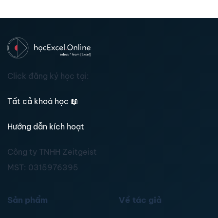
Click đăng ký học tại:
Tất cả khoá học
📖
Hướng dẫn kích hoạt
Công ty TNHH Zeitgeist
MST:
0315976395
Sản phẩm
Về tác giả