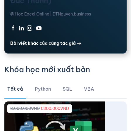
Đức Thanh)
@ Học Excel Online | DTNguyen.business
·
·
·
Bài viết khác của cùng tác giả
Khóa học mới xuất bản
Tất cả
Python
SQL
VBA
3.000.000
VND
1.800.000
VND