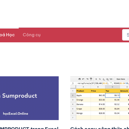
oá Học
Công cụ