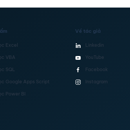
hẩm
Về tác giả
ọc Excel
Linkedin
ọc VBA
YouTube
ọc SQL
Facebook
ọc Google Apps Script
Instagram
ọc Power BI