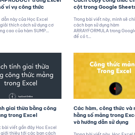
UMPRODUCT trong Excel
Cách copy công thức c
số ví vụ công thức
cột trong Google Sheet
 dẫn này của Học Excel
Trong bài viết này, mình sẽ ch
 giải thích cách sử dụng cơ
cách bạn sử dụng hàm
âng cao của hàm SUMP…
ARRAYFORMULA trong Google
để có t…
nh giai thừa bằng công
Các hàm, công thức và 
ng trong Excel
hằng số mảng trong Exce
và hướng dẫn sử dụng
 bài viết gần đây Hoc Excel
 giới thiệu tới các bạn cách
Trong bài viết này, Học Excel 