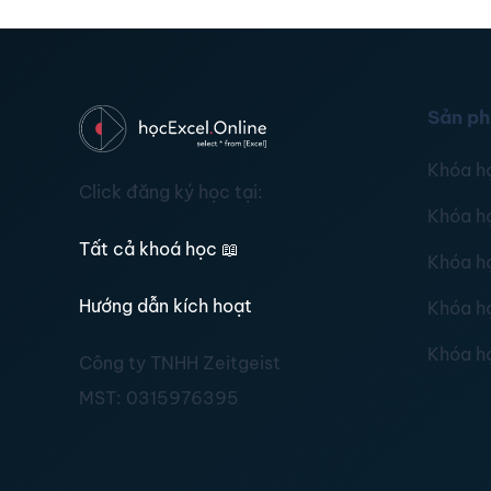
Sản p
Khóa h
Click đăng ký học tại:
Khóa h
Tất cả khoá học
📖
Khóa h
Hướng dẫn kích hoạt
Khóa h
Khóa h
Công ty TNHH Zeitgeist
MST:
0315976395