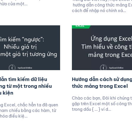
 thừa của một…
hướng dẫn công thức mảng Ex
cách để nhập nó chính xá…
ẫn tìm kiếm dữ liệu
Hướng dẫn cách sử dụn
ng từ một trong nhiều
thức mảng trong Excel
u kiện
Chào các bạn, Đôi khi chúng 
gặp trên Excel một số công t
ng Excel, chắc hẳn ta đã quen
trong dấu { … } ví d…
tham chiếu bằng các hàm, từ
hóa điều kiệ…