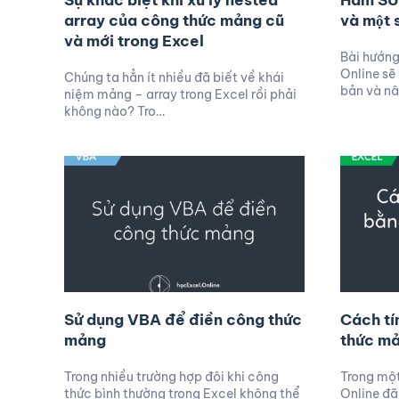
Sự khác biệt khi xử lý nested
Hàm S
array của công thức mảng cũ
và một 
và mới trong Excel
Bài hướng
Online sẽ
Chúng ta hẳn ít nhiều đã biết về khái
bản và n
niệm mảng – array trong Excel rồi phải
không nào? Tro…
Sử dụng VBA để điền công thức
Cách tí
mảng
thức mả
Trong nhiều trường hợp đôi khi công
Trong một
thức bình thường trong Excel không thể
Online đã