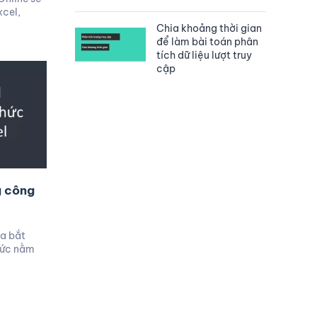
cel,
Chia khoảng thời gian
để làm bài toán phân
tích dữ liệu lượt truy
cập
g công
ta bắt
hức nằm