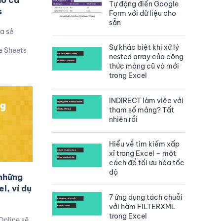
ho cả
Tự động điền Google
s
Form với dữ liệu cho
sẵn
ia sẻ
Sự khác biệt khi xử lý
 Sheets
nested array của công
thức mảng cũ và mới
trong Excel
INDIRECT làm việc với
tham số mảng? Tất
nhiên rồi
Hiểu về tìm kiếm xấp
xỉ trong Excel – một
cách để tối ưu hóa tốc
độ
những
l, ví dụ
7 ứng dụng tách chuỗi
với hàm FILTERXML
trong Excel
Online sẽ