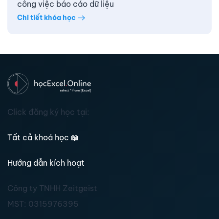
công việc báo cáo dữ liệu
Chi tiết khóa học
Click đăng ký học tại:
Tất cả khoá học
📖
Hướng dẫn kích hoạt
Công ty TNHH Zeitgeist
MST:
0315976395