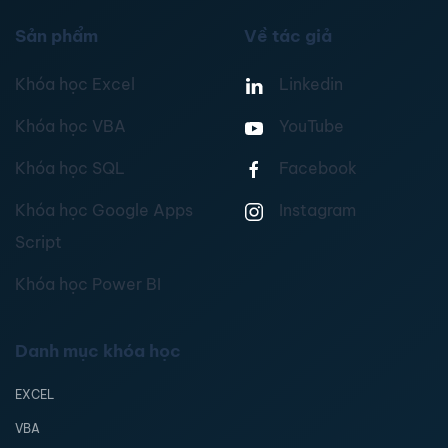
Sản phẩm
Về tác giả
Khóa học Excel
Linkedin
Khóa học VBA
YouTube
Khóa học SQL
Facebook
Khóa học Google Apps
Instagram
Script
Khóa học Power BI
Danh mục khóa học
EXCEL
VBA