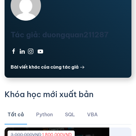
Tác giả: duongquan211287
·
·
·
Bài viết khác của cùng tác giả
Khóa học mới xuất bản
Tất cả
Python
SQL
VBA
3.000.000
VND
1.800.000
VND