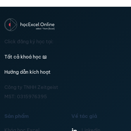
Click đăng ký học tại:
Tất cả khoá học
📖
Hướng dẫn kích hoạt
Công ty TNHH Zeitgeist
MST:
0315976395
Sản phẩm
Về tác giả
Khóa học Excel
Linkedin