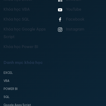
Khóa học VBA
YouTube
Khóa học SQL
Facebook
Khóa học Google Apps
Instagram
Script
Khóa học Power BI
Danh mục khóa học
EXCEL
VBA
POWER BI
SQL
Google Apps Script