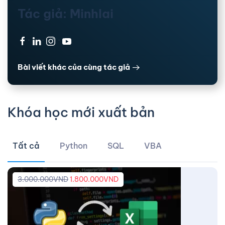
Tác giả: Minhlai
·
·
·
Bài viết khác của cùng tác giả
Khóa học mới xuất bản
Tất cả
Python
SQL
VBA
3.000.000
VND
1.800.000
VND