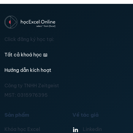
Click đăng ký học tại:
Tất cả khoá học
📖
Hướng dẫn kích hoạt
Công ty TNHH Zeitgeist
MST:
0315976395
Sản phẩm
Về tác giả
Khóa học Excel
Linkedin