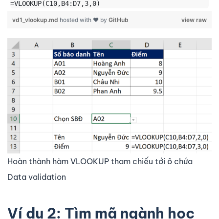
vd1_vlookup.md
hosted with ❤ by
GitHub
view raw
Hoàn thành hàm VLOOKUP tham chiếu tới ô chứa
Data validation
Ví dụ 2: Tìm mã ngành học