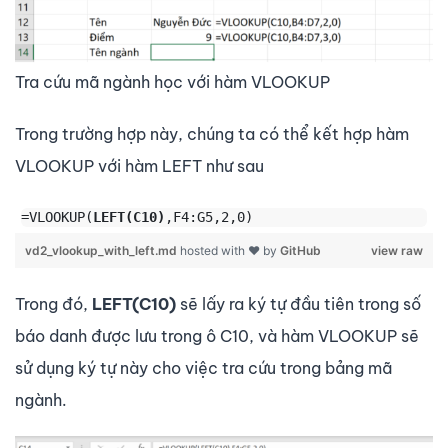
Tra cứu mã ngành học với hàm VLOOKUP
Trong trường hợp này, chúng ta có thể kết hợp hàm
VLOOKUP với hàm LEFT như sau
=VLOOKUP(
LEFT(C10)
vd2_vlookup_with_left.md
hosted with ❤ by
GitHub
view raw
Trong đó,
LEFT(C10)
sẽ lấy ra ký tự đầu tiên trong số
báo danh được lưu trong ô C10, và hàm VLOOKUP sẽ
sử dụng ký tự này cho việc tra cứu trong bảng mã
ngành.