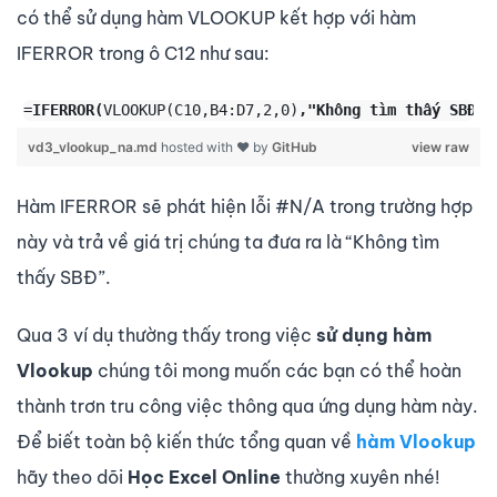
có thể sử dụng hàm VLOOKUP kết hợp với hàm
IFERROR trong ô C12 như sau:
=
IFERROR(
VLOOKUP(C10,B4:D7,2,0)
,"Không tìm thấy SBĐ")
vd3_vlookup_na.md
hosted with ❤ by
GitHub
view raw
Hàm IFERROR sẽ phát hiện lỗi #N/A trong trường hợp
này và trả về giá trị chúng ta đưa ra là “Không tìm
thấy SBĐ”.
Qua 3 ví dụ thường thấy trong việc
sử dụng hàm
Vlookup
chúng tôi mong muốn các bạn có thể hoàn
thành trơn tru công việc thông qua ứng dụng hàm này.
Để biết toàn bộ kiến thức tổng quan về
hàm Vlookup
hãy theo dõi
Học Excel Online
thường xuyên nhé!