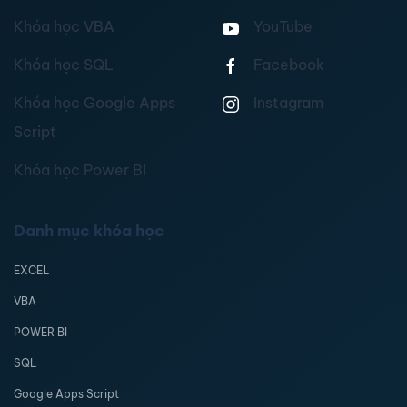
Khóa học VBA
YouTube
Khóa học SQL
Facebook
Khóa học Google Apps
Instagram
Script
Khóa học Power BI
Danh mục khóa học
EXCEL
VBA
POWER BI
SQL
Google Apps Script