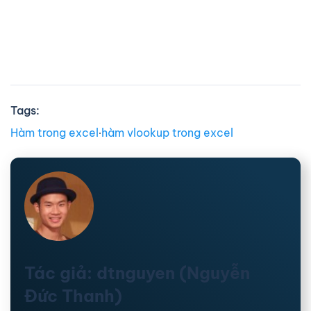
Tags:
Hàm trong excel
∙
hàm vlookup trong excel
Tác giả: dtnguyen (Nguyễn
Đức Thanh)