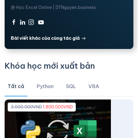
@ Học Excel Online | DTNguyen.business
·
·
·
Bài viết khác của cùng tác giả
Khóa học mới xuất bản
Tất cả
Python
SQL
VBA
3.000.000
VND
1.800.000
VND