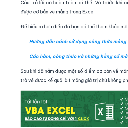
Câu trả lời cà hoàn toàn có thể. Và trước khi 
được cơ bản về mảng trong Excel
Để hiểu rõ hơn điều đó bạn có thể tham khảo một 
Hướng dẫn cách sử dụng công thức mảng 
Các hàm, công thức và những hằng số mản
Sau khi đã nắm được một số điểm cơ bản về mản
trả về được kế quả là 1 mảng giá trị chứ không ph