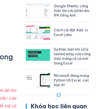
Google Sheets, công
thức tra cứu phiên âm
IPA tiếng Anh
Cách cài đặt Add-in
Excel Labs
Sự khác biệt khi xử lý
nested array của công
rong
thức mảng cũ và mới
trong Excel
Microsoft đang mang
Python tới Excel, các
bạn ơi!
àm dò tìm
việc của
Khóa học liên quan
ể trả cả