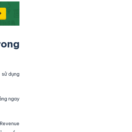
rong
c sử dụng
mảng ngay
, Revenue