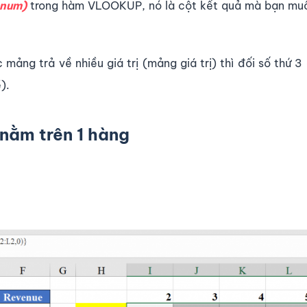
_num)
trong hàm VLOOKUP, nó là cột kết quả mà bạn muố
c mảng trả về nhiều giá trị (mảng giá trị) thì đối số thứ 
).
 nằm trên 1 hàng