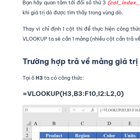
Bạn hãy quan tâm tới đối số thứ 3
(col_index
khi giá trị dò được tìm thấy trong vùng dò.
Thay vì chỉ định 1 cột thì để thực hiện công thứ
VLOOKUP ta sẽ cần 1 mảng (nhiều cột cần trả về
Trường hợp trả về mảng giá trị
Tại ô
H3
ta có công thức:
=VLOOKUP(H3,B3:F10,I2:L2,0)