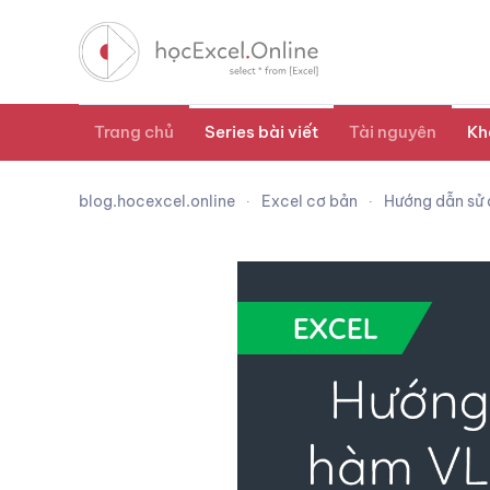
Trang chủ
Series bài viết
Tài nguyên
Kh
blog.hocexcel.online
Excel cơ bản
Hướng dẫn sử 