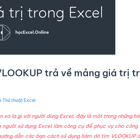
LOOKUP trả về mảng giá trị t
A
∙
Thủ thuật Excel
 xa lạ gì với người dùng Excel, đây là một trong những h
 người sử dụng Excel làm công cụ để phục vụ cho công 
ướng dẫn các bạn cách sử dụng hàm dò tìm VLOOKUP đ