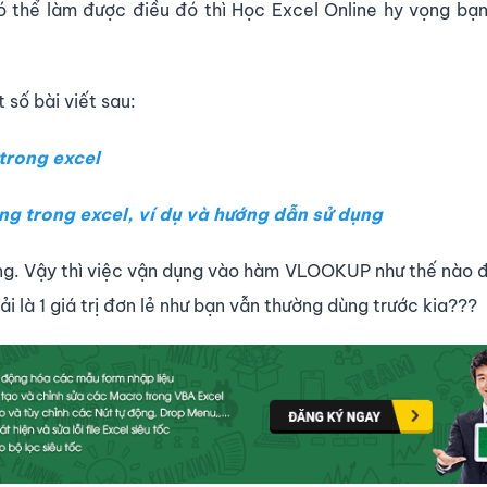
có thể làm được điều đó thì Học Excel Online hy vọng b
số bài viết sau:
trong excel
g trong excel, ví dụ và hướng dẫn sử dụng
g. Vậy thì việc vận dụng vào hàm VLOOKUP như thế nào đ
ải là 1 giá trị đơn lẻ như bạn vẫn thường dùng trước kia???