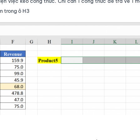
iện việc kéo công thức. Chỉ cần 1 công thức để trả về 1
n trong ô H3