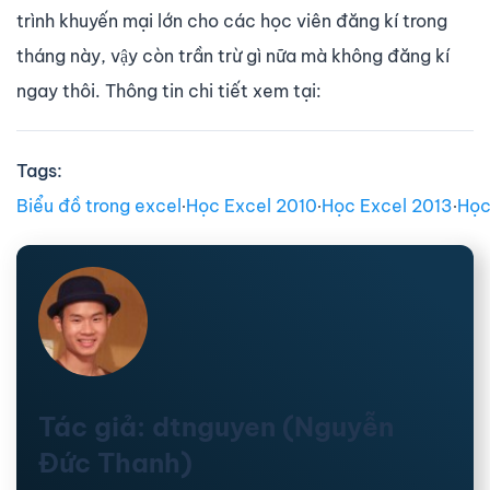
trình khuyến mại lớn cho các học viên đăng kí trong
tháng này, vậy còn trần trừ gì nữa mà không đăng kí
ngay thôi. Thông tin chi tiết xem tại:
Tags:
Biểu đồ trong excel
∙
Học Excel 2010
∙
Học Excel 2013
∙
Học
Tác giả: dtnguyen (Nguyễn
Đức Thanh)