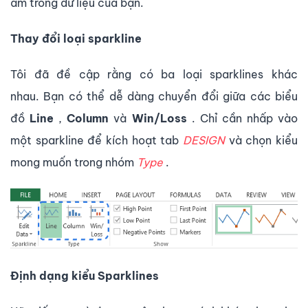
âm trong dữ liệu của bạn.
Thay đổi loại sparkline
Tôi đã đề cập rằng có ba loại sparklines khác
nhau. Bạn có thể dễ dàng chuyển đổi giữa các biểu
đồ
Line
,
Column
và
Win/Loss
. Chỉ cần nhấp vào
một sparkline để kích hoạt tab
DESIGN
và chọn kiểu
mong muốn trong nhóm
Type
.
Định dạng kiểu Sparklines