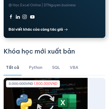
@ Học Excel Online | DTNguyen.business
·
·
·
Bài viết khác của cùng tác giả
Khóa học mới xuất bản
Tất cả
Python
SQL
VBA
3.000.000
VND
1.800.000
VND