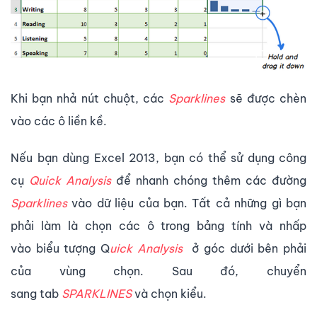
Khi bạn nhả nút chuột, các
Sparklines
sẽ được chèn
vào các ô liền kề.
Nếu bạn dùng Excel 2013, bạn có thể sử dụng công
cụ
Quick Analysis
để nhanh chóng thêm các đường
Sparklines
vào dữ liệu của bạn. Tất cả những gì bạn
phải làm là chọn các ô trong bảng tính và nhấp
vào biểu tượng Q
uick Analysis
ở góc dưới bên phải
của vùng chọn. Sau đó, chuyển
sang tab
SPARKLINES
và chọn kiểu.