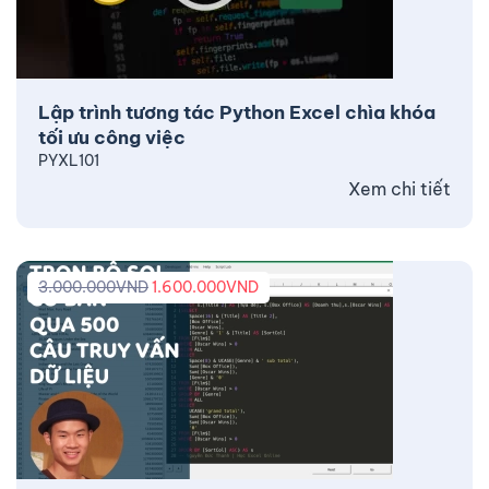
Lập trình tương tác Python Excel chìa khóa
tối ưu công việc
PYXL101
Xem chi tiết
3.000.000
VND
1.600.000
VND