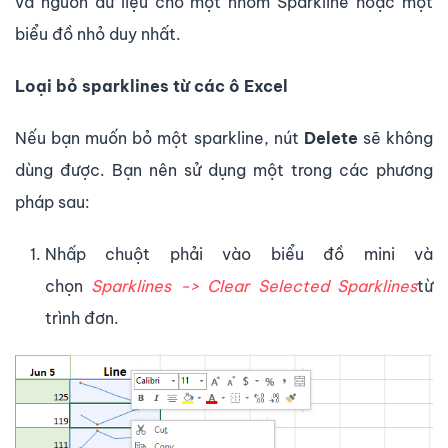
và nguồn dữ liệu cho một nhóm Sparkline hoặc một
biểu đồ nhỏ duy nhất.
Loại bỏ sparklines từ các
ô
Excel
Nếu bạn muốn bỏ một sparkline, nút
Delete
sẽ không
dùng được. Bạn nên sử dụng một trong các phương
pháp sau:
Nhấp chuột phải vào biểu đồ mini và
chọn
Sparklines -> Clear Selected Sparklines
từ
trình đơn.