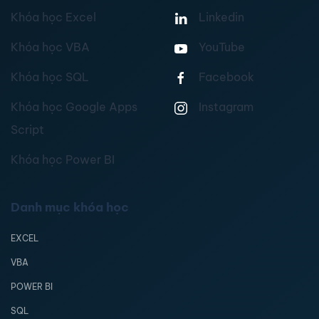
Khóa học Excel
Linkedin
Khóa học VBA
YouTube
Khóa học SQL
Facebook
Khóa học Google Apps
Instagram
Script
Khóa học Power BI
Danh mục khóa học
EXCEL
VBA
POWER BI
SQL