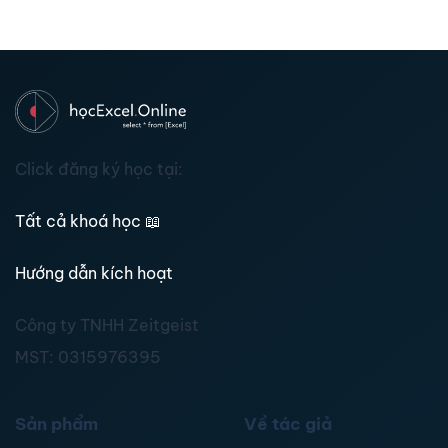
Click đăng ký học tại:
Tất cả khoá học
📖
Hướng dẫn kích hoạt
Công ty TNHH Zeitgeist
MST:
0315976395
Sản phẩm
Về tác giả