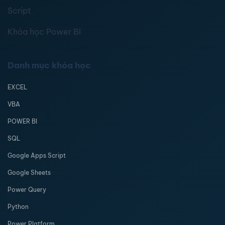
Script
Khóa học Power BI
Danh mục khóa học
EXCEL
VBA
POWER BI
SQL
Google Apps Script
Google Sheets
Power Query
Python
Power Platform