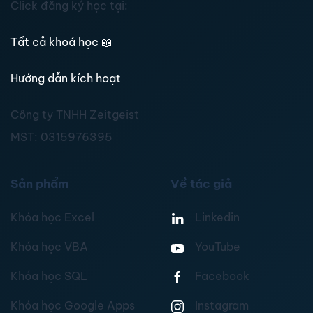
Click đăng ký học tại:
Tất cả khoá học
📖
Hướng dẫn kích hoạt
Công ty TNHH Zeitgeist
MST:
0315976395
Sản phẩm
Về tác giả
Khóa học Excel
Linkedin
Khóa học VBA
YouTube
Khóa học SQL
Facebook
Khóa học Google Apps
Instagram