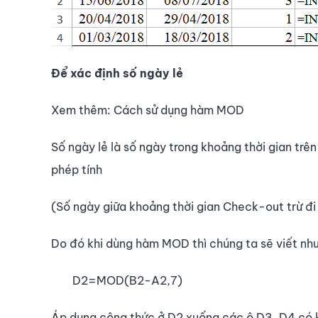
Để xác định số ngày lẻ
Xem thêm: Cách sử dụng hàm MOD
Số ngày lẻ là số ngày trong khoảng thời gian trê
phép tính
(Số ngày giữa khoảng thời gian Check-out trừ đi
Do đó khi dùng hàm MOD thì chúng ta sẽ viết như
D2=MOD(B2-A2,7)
Áp dụng công thức ở D2 xuống các ô D3, D4 có k