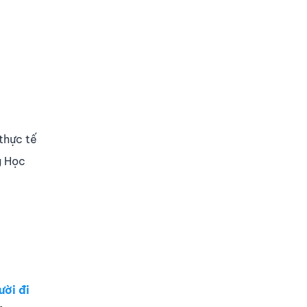
thực tế
g Học
ười đi