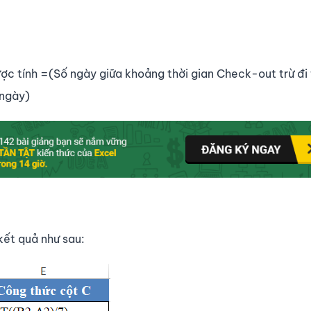
ợc tính =(Số ngày giữa khoảng thời gian Check-out trừ đi 
 ngày)
ết quả như sau: