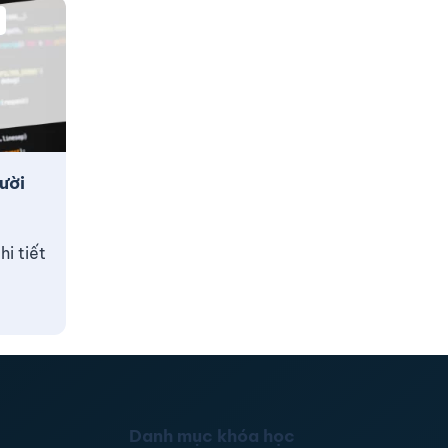
ười
i tiết
Danh mục khóa học