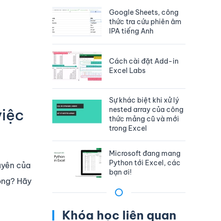
Google Sheets, công
thức tra cứu phiên âm
IPA tiếng Anh
Cách cài đặt Add-in
Excel Labs
Sự khác biệt khi xử lý
nested array của công
việc
thức mảng cũ và mới
trong Excel
Microsoft đang mang
Python tới Excel, các
uyên của
bạn ơi!
ông? Hãy
Khóa học liên quan