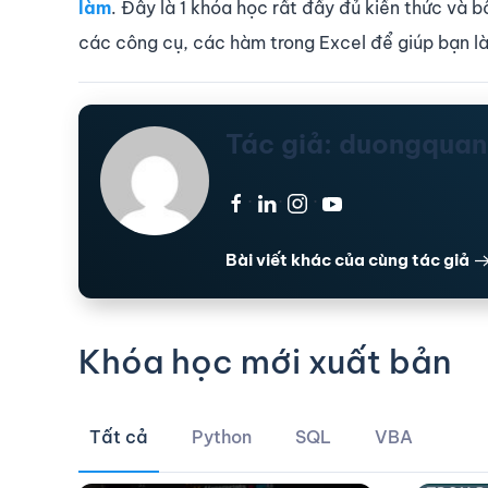
làm
. Đây là 1 khóa học rất đầy đủ kiến thức và b
các công cụ, các hàm trong Excel để giúp bạn làm
Tác giả: duongqua
·
·
·
Bài viết khác của cùng tác giả
Khóa học mới xuất bản
Tất cả
Python
SQL
VBA