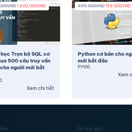
.000
VND
1.600.000
VND
499.000
VND
199.000
VND
 học Trọn bộ SQL cơ
Python cơ bản cho ng
ua 500 câu truy vấn
mới bắt đầu
cho người mới bắt
PY100
Xem ch
0
Xem chi tiết
hẩm
Về tác giả