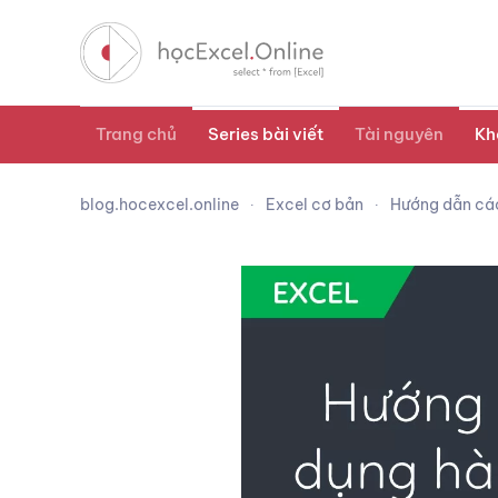
Trang chủ
Series bài viết
Tài nguyên
Kh
blog.hocexcel.online
Excel cơ bản
Hướng dẫn các