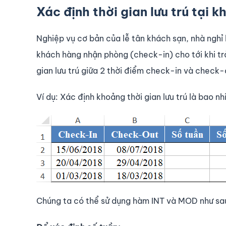
Xác định thời gian lưu trú tại 
Nghiệp vụ cơ bản của lễ tân khách sạn, nhà nghỉ là
khách hàng nhận phòng (check-in) cho tới khi t
gian lưu trú giữa 2 thời điểm check-in và check
Ví dụ: Xác định khoảng thời gian lưu trú là bao n
Chúng ta có thể sử dụng hàm INT và MOD như sa