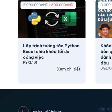
3.000.000
VND
1.800.000
VND
3.000
Lập trình tương tác Python
Khóa
Excel chìa khóa tối ưu
bản q
công việc
dành 
PYXL101
đầu
SQL10
Xem chi tiết
Sản p