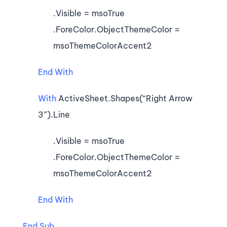
.Visible = msoTrue
.ForeColor.ObjectThemeColor =
msoThemeColorAccent2
End With
With
ActiveSheet.Shapes(“Right Arrow
3”).Line
.Visible = msoTrue
.ForeColor.ObjectThemeColor =
msoThemeColorAccent2
End With
End Sub