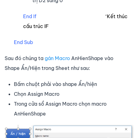
trị D2 sang 0
End If
‘Kết thúc
cấu trúc IF
End Sub
Sau đó chúng ta
gán Macro
AnHienShape vào
Shape Ẩn/Hiện trong Sheet như sau:
Bấm chuột phải vào shape Ẩn/hiện
Chọn Assign Macro
Trong cửa sổ Assign Macro chọn macro
AnHienShape