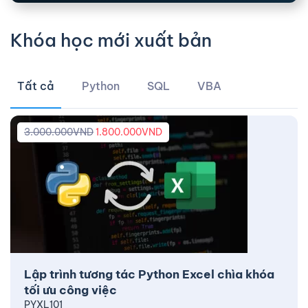
Khóa học mới xuất bản
Tất cả
Python
SQL
VBA
3.000.000
VND
1.800.000
VND
Lập trình tương tác Python Excel chìa khóa
tối ưu công việc
PYXL101