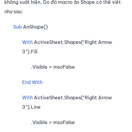
không xuất hiện. Do đó macro ẩn Shape có thể viết
như sau:
Sub
AnShape()
With
ActiveSheet.Shapes(“Right Arrow
3”).Fill
.Visible = msoFalse
End With
With
ActiveSheet.Shapes(“Right Arrow
3”).Line
.Visible = msoFalse