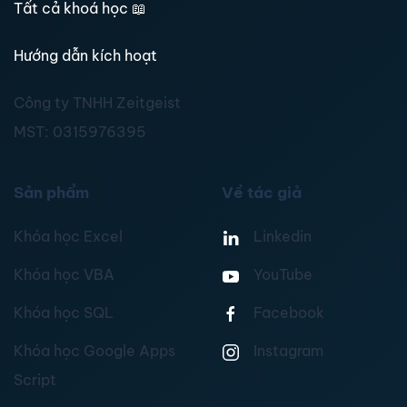
Tất cả khoá học
📖
Hướng dẫn kích hoạt
Công ty TNHH Zeitgeist
MST:
0315976395
Sản phẩm
Về tác giả
Khóa học Excel
Linkedin
Khóa học VBA
YouTube
Khóa học SQL
Facebook
Khóa học Google Apps
Instagram
Script