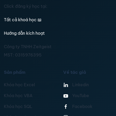
Click đăng ký học tại:
Tất cả khoá học
📖
Hướng dẫn kích hoạt
Công ty TNHH Zeitgeist
MST:
0315976395
Sản phẩm
Về tác giả
Khóa học Excel
Linkedin
Khóa học VBA
YouTube
Khóa học SQL
Facebook