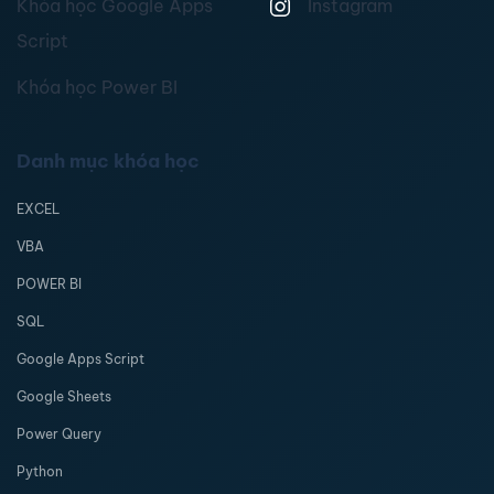
Khóa học Google Apps
Instagram
Script
Khóa học Power BI
Danh mục khóa học
EXCEL
VBA
POWER BI
SQL
Google Apps Script
Google Sheets
Power Query
Python