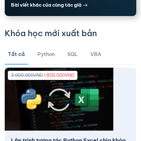
Bài viết khác của cùng tác giả
Khóa học mới xuất bản
Tất cả
Python
SQL
VBA
3.000.000
VND
1.800.000
VND
Lập trình tương tác Python Excel chìa khóa