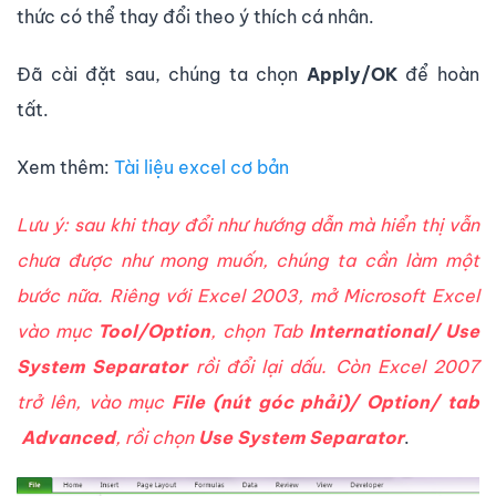
thức có thể thay đổi theo ý thích cá nhân.
Đã cài đặt sau, chúng ta chọn
Apply/OK
để hoàn
tất.
Xem thêm:
T
ài liệu excel cơ bản
Lưu ý: sau khi thay đổi như hướng dẫn mà hiển thị vẫn
chưa được như mong muốn, chúng ta cần làm một
bước nữa. Riêng với Excel 2003, mở Microsoft Excel
vào mục
Tool/Option
, chọn Tab
International/ Use
System Separator
rồi đổi lại dấu. Còn Excel 2007
trở lên, vào mục
File (nút góc phải)/ Option/ tab
Advanced
, rồi chọn
Use System Separator
.