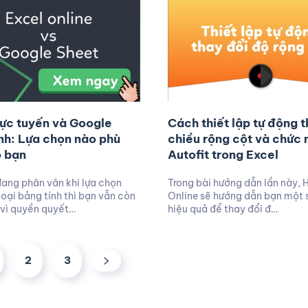
rực tuyến và Google
Cách thiết lập tự động t
ính: Lựa chọn nào phù
chiều rộng cột và chức
o bạn
Autofit trong Excel
ang phân vân khi lựa chọn
Trong bài hướng dẫn lần này, 
loại bảng tính thì bạn vẫn còn
Online sẽ hướng dẫn bạn một 
vì quyền quyết…
hiệu quả để thay đổi đ…
2
3