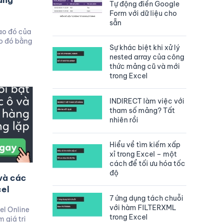
ang
Tự động điền Google
Form với dữ liệu cho
sẵn
ào đó của
ào đó bằng
Sự khác biệt khi xử lý
nested array của công
thức mảng cũ và mới
trong Excel
INDIRECT làm việc với
tham số mảng? Tất
nhiên rồi
Hiểu về tìm kiếm xấp
xỉ trong Excel – một
cách để tối ưu hóa tốc
độ
và các
cel
7 ứng dụng tách chuỗi
với hàm FILTERXML
el Online
trong Excel
 giá trị