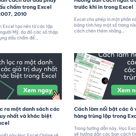
ẫn cách đổi dấu phẩy
Hướng dẫn cách ngắt tr
ấu chấm trong Excel
trước khi in trong Excel
2007, 2010
Excel cho phép in một phần n
bảng tính hay một số trang n
Excel tạo nên từ các lập
cách chèn thêm những…
n người Mỹ, do đó các số thập
dụng dấu chấm để…
c ra một danh sách các
Cách làm nổi bật các ô 
duy nhất và khác biệt
hàng trùng lặp trong Ex
xcel
Trong hướng dẫn này, Học Exc
sẽ hướng dẫn các bạn cách tìm
 viết này Học Excel Online sẽ