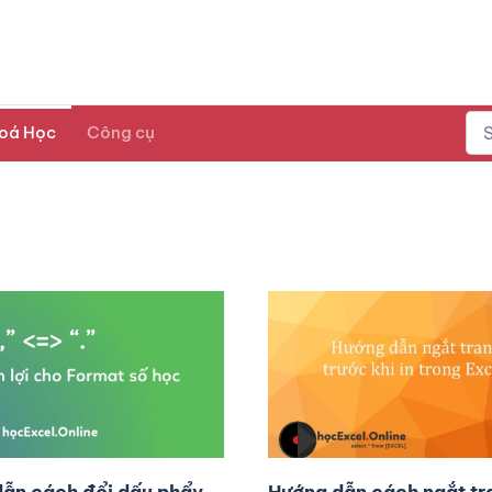
oá Học
Công cụ