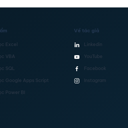
hẩm
Về tác giả
ọc Excel
Linkedin
ọc VBA
YouTube
ọc SQL
Facebook
ọc Google Apps Script
Instagram
ọc Power BI