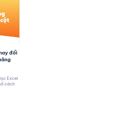
hay đổi
 năng
Học Excel
số cách