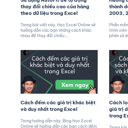
Sử dụng AutoFit để tự động
Hướng d
thay đổi chiều cao của hàng
thành d
theo dữ liệu trong Excel
2003, 
Trong bài viết này, Học Excel Online sẽ
Phần mềm 
hướng dẫn các bạn những cách khác
trình viê
nhau để thay đổi chiều …
phân sử 
Cách đếm các giá trị khác biệt
Cách lọ
và duy nhất trong Excel
giá trị 
trong E
Trong hướng dẫn này, Blog Học Excel
Online sẽ hướng dẫn các bạn cách đếm
Trong bài