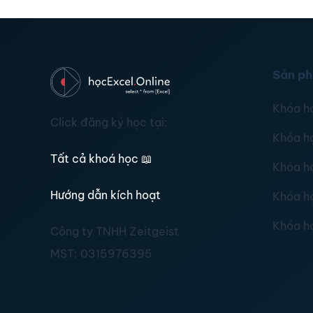
Sản p
Khóa h
Click đăng ký học tại:
Khóa h
Tất cả khoá học
📖
Khóa h
Hướng dẫn kích hoạt
Khóa h
Khóa h
Công ty TNHH Zeitgeist
MST:
0315976395