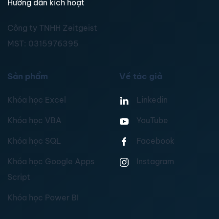
Hướng dẫn kích hoạt
Công ty TNHH Zeitgeist
MST:
0315976395
Sản phẩm
Về tác giả
Khóa học Excel
Linkedin
Khóa học VBA
YouTube
Khóa học SQL
Facebook
Khóa học Google Apps
Instagram
Script
Khóa học Power BI