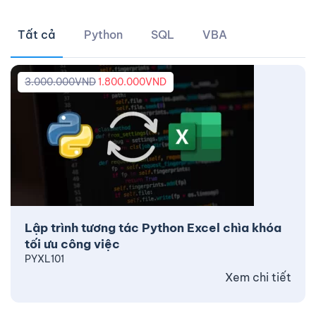
Tất cả
Python
SQL
VBA
3.000.000
VND
1.800.000
VND
Lập trình tương tác Python Excel chìa khóa
tối ưu công việc
PYXL101
Xem chi tiết