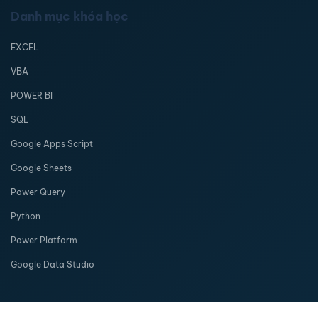
Danh mục khóa học
EXCEL
VBA
POWER BI
SQL
Google Apps Script
Google Sheets
Power Query
Python
Power Platform
Google Data Studio