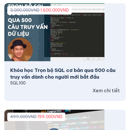
3.000.000
VND
1.600.000
VND
Khóa học Trọn bộ SQL cơ bản qua 500 câu
truy vấn dành cho người mới bắt đầu
SQL100
Xem chi tiết
499.000
VND
199.000
VND