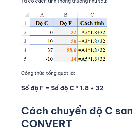
Ta có cách tính thông thường như sau:
Công thức tổng quát là:
Số độ F = Số độ C * 1.8 + 32
Cách chuyển độ C san
CONVERT