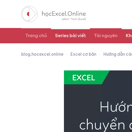
Trang chủ
Series bài viết
Tài nguyên
Kh
blog.hocexcel.online
Excel cơ bản
Hướng dẫn các