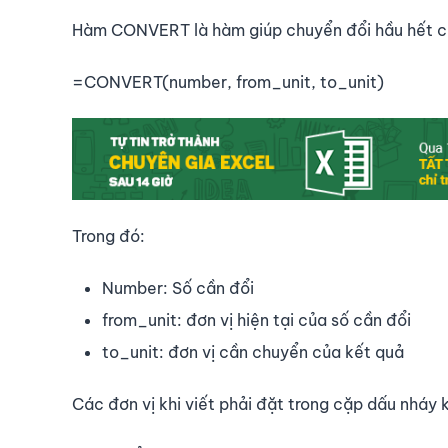
Hàm CONVERT là hàm giúp chuyển đổi hầu hết cá
=CONVERT(number, from_unit, to_unit)
Trong đó:
Number: Số cần đổi
from_unit: đơn vị hiện tại của số cần đổi
to_unit: đơn vị cần chuyển của kết quả
Các đơn vị khi viết phải đặt trong cặp dấu nháy 