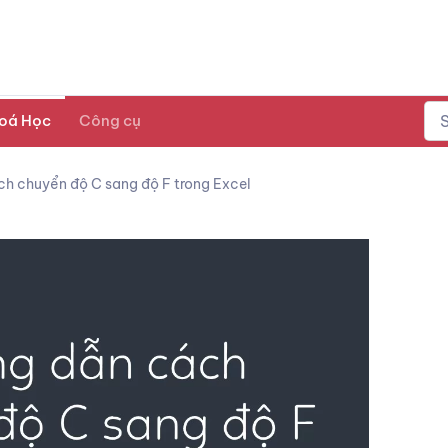
oá Học
Công cụ
h chuyển độ C sang độ F trong Excel