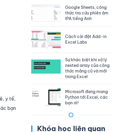
Google Sheets, công
thức tra cứu phiên âm
IPA tiếng Anh
Cách cài đặt Add-in
Excel Labs
Sự khác biệt khi xử lý
nested array của công
thức mảng cũ và mới
trong Excel
Microsoft đang mang
Python tới Excel, các
, y tế,
bạn ơi!
các bạn
Khóa học liên quan