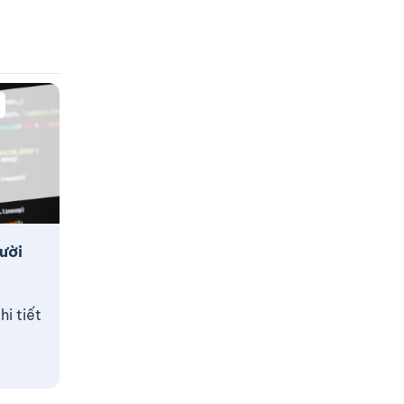
ười
i tiết