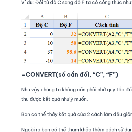
Ví dụ: Đổi từ độ C sang độ F ta có công thức như
=CONVERT(số cần đổi, “C”, “F”)
Như vậy chúng ta không cần phải nhớ quy tắc đổ
thu được kết quả như ý muốn.
Bạn có thể thấy kết quả của 2 cách làm đều giốn
Ngoài ra bạn có thể tham khảo thêm cách sử d