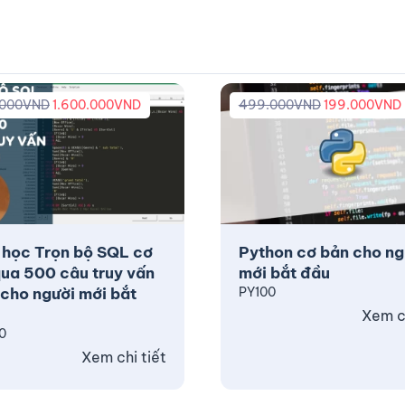
.000
VND
1.600.000
VND
499.000
VND
199.000
VND
 học Trọn bộ SQL cơ
Python cơ bản cho ng
ua 500 câu truy vấn
mới bắt đầu
cho người mới bắt
PY100
Xem ch
0
Xem chi tiết