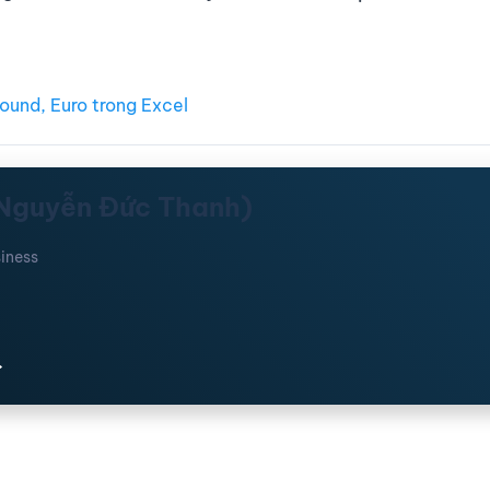
ound, Euro trong Excel
(Nguyễn Đức Thanh)
iness