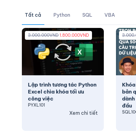
Tất cả
Python
SQL
VBA
3.000.000
VND
1.800.000
VND
3.000
Lập trình tương tác Python
Khóa
Excel chìa khóa tối ưu
bản q
công việc
dành 
PYXL101
đầu
SQL10
Xem chi tiết