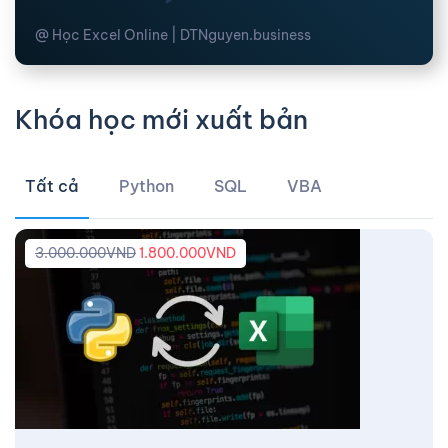
@ Học Excel Online | DTNguyen.business
Khóa học mới xuất bản
Tất cả
Python
SQL
VBA
3.000.000
VND
1.800.000
VND