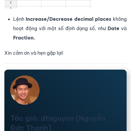
Lệnh
Increase/Decrease decimal places
không
hoạt động với một số định dạng số, như
Date
và
Fraction.
Xin cảm ơn và hẹn gặp lại!
Tác giả: dtnguyen (Nguyễn
Đức Thanh)