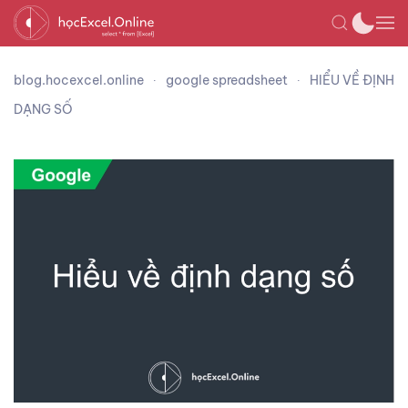
blog.hocexcel.online
google spreadsheet
HIỂU VỀ ĐỊNH
DẠNG SỐ