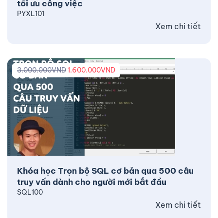
tối ưu công việc
PYXL101
Xem chi tiết
3.000.000
VND
1.600.000
VND
Khóa học Trọn bộ SQL cơ bản qua 500 câu
truy vấn dành cho người mới bắt đầu
SQL100
Xem chi tiết