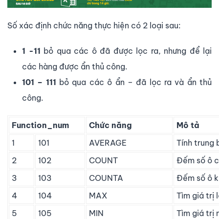
Số xác định chức năng thực hiện có 2 loại sau:
1 -11
bỏ qua các ô đã được lọc ra, nhưng để lại
các hàng được ẩn thủ công.
101 – 111
bỏ qua các ô ẩn – đã lọc ra và ẩn thủ
công.
Function_num
Chức năng
Mô tả
1
101
AVERAGE
Tính trung 
2
102
COUNT
Đếm số ô ch
3
103
COUNTA
Đếm số ô k
4
104
MAX
Tìm giá trị 
5
105
MIN
Tìm giá trị