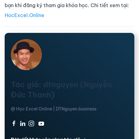
bạn khi đăng ký tham gia khóa học. Chi tiết xem tại:
HocExcel.Online
Tác giả: dtnguyen (Nguyễn
Đức Thanh)
@ Học Excel Online | DTNguyen.business
·
·
·