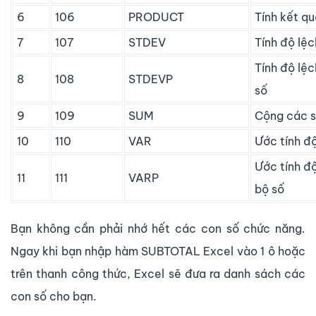
6
106
PRODUCT
Tính kết q
7
107
STDEV
Tính độ lệ
Tính độ lệ
8
108
STDEVP
số
9
109
SUM
Cộng các 
10
110
VAR
Ước tính đ
Ước tính đ
11
111
VARP
bộ số
Bạn không cần phải nhớ hết các con số chức năng.
Ngay khi bạn nhập hàm SUBTOTAL Excel vào 1 ô hoặc
trên thanh công thức, Excel sẽ đưa ra danh sách các
con số cho bạn.