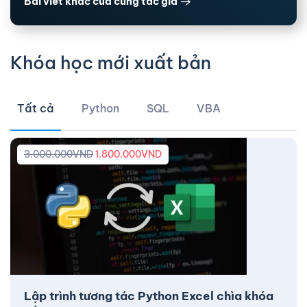
Bài viết khác của cùng tác giả
Khóa học mới xuất bản
Tất cả
Python
SQL
VBA
3.000.000
VND
1.800.000
VND
Lập trình tương tác Python Excel chìa khóa