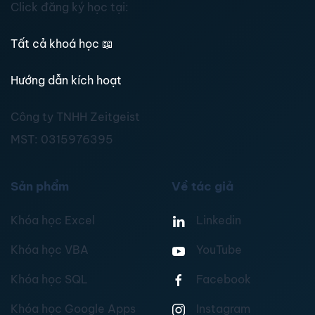
Click đăng ký học tại:
Tất cả khoá học
📖
Hướng dẫn kích hoạt
Công ty TNHH Zeitgeist
MST:
0315976395
Sản phẩm
Về tác giả
Khóa học Excel
Linkedin
Khóa học VBA
YouTube
Khóa học SQL
Facebook
Khóa học Google Apps
Instagram