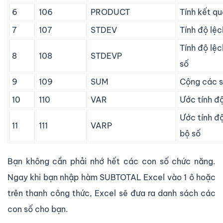
6
106
PRODUCT
Tính kết q
7
107
STDEV
Tính độ lệ
Tính độ lệ
8
108
STDEVP
số
9
109
SUM
Cộng các 
10
110
VAR
Ước tính đ
Ước tính đ
11
111
VARP
bộ số
Bạn không cần phải nhớ hết các con số chức năng.
Ngay khi bạn nhập hàm SUBTOTAL Excel vào 1 ô hoặc
trên thanh công thức, Excel sẽ đưa ra danh sách các
con số cho bạn.