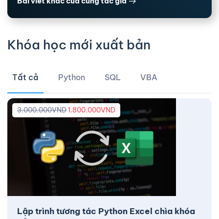
Bài viết khác của cùng tác giả
Khóa học mới xuất bản
Tất cả
Python
SQL
VBA
3.000.000
VND
1.800.000
VND
Lập trình tương tác Python Excel chìa khóa