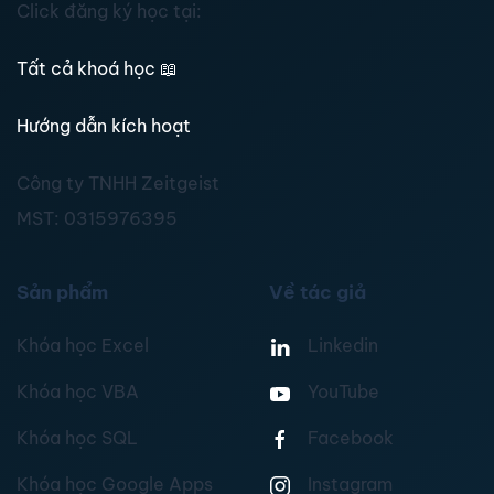
Click đăng ký học tại:
Tất cả khoá học
📖
Hướng dẫn kích hoạt
Công ty TNHH Zeitgeist
MST:
0315976395
Sản phẩm
Về tác giả
Khóa học Excel
Linkedin
Khóa học VBA
YouTube
Khóa học SQL
Facebook
Khóa học Google Apps
Instagram