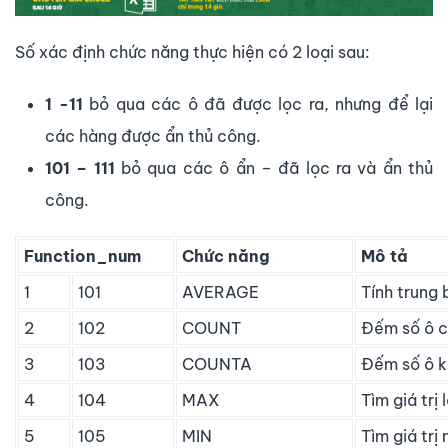
Số xác định chức năng thực hiện có 2 loại sau:
1 -11
bỏ qua các ô đã được lọc ra, nhưng để lại
các hàng được ẩn thủ công.
101 – 111
bỏ qua các ô ẩn – đã lọc ra và ẩn thủ
công.
Function_num
Chức năng
Mô tả
1
101
AVERAGE
Tính trung 
2
102
COUNT
Đếm số ô ch
3
103
COUNTA
Đếm số ô k
4
104
MAX
Tìm giá trị 
5
105
MIN
Tìm giá trị