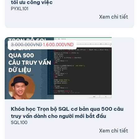
tối ưu công việc
PYXL101
Xem chi tiết
3.000.000
VND
1.600.000
VND
Khóa học Trọn bộ SQL cơ bản qua 500 câu
truy vấn dành cho người mới bắt đầu
SQL100
Xem chi tiết