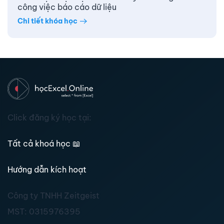
công việc báo cáo dữ liệu
Chi tiết khóa học
Click đăng ký học tại:
Tất cả khoá học
📖
Hướng dẫn kích hoạt
Công ty TNHH Zeitgeist
MST:
0315976395