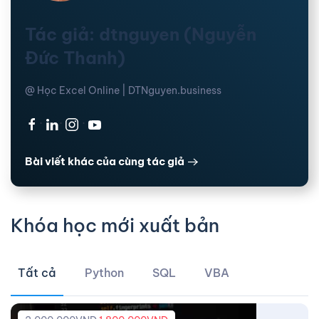
Tác giả: dtnguyen (Nguyễn
Đức Thanh)
@ Học Excel Online | DTNguyen.business
·
·
·
Bài viết khác của cùng tác giả
Khóa học mới xuất bản
Tất cả
Python
SQL
VBA