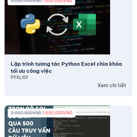
3.000.000
VND
1.800.000
VND
Lập trình tương tác Python Excel chìa khóa
tối ưu công việc
PYXL101
Xem chi tiết
3.000.000
VND
1.600.000
VND