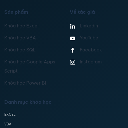
Sản phẩm
Về tác giả
Khóa học Excel
Linkedin
Khóa học VBA
YouTube
Khóa học SQL
Facebook
Khóa học Google Apps
Instagram
Script
Khóa học Power BI
Danh mục khóa học
EXCEL
VBA