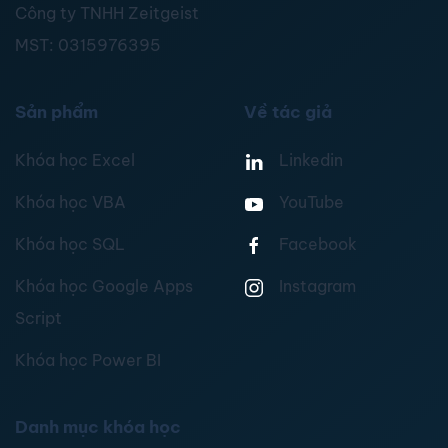
Công ty TNHH Zeitgeist
MST:
0315976395
Sản phẩm
Về tác giả
Khóa học Excel
Linkedin
Khóa học VBA
YouTube
Khóa học SQL
Facebook
Khóa học Google Apps
Instagram
Script
Khóa học Power BI
Danh mục khóa học