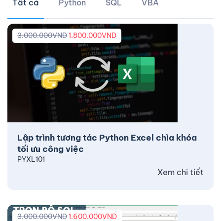
Tất cả
Python
SQL
VBA
3.000.000
VND
1.800.000
VND
Lập trình tương tác Python Excel chìa khóa
tối ưu công việc
PYXL101
Xem chi tiết
3.000.000
VND
1.600.000
VND