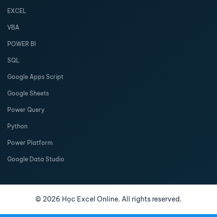
EXCEL
VBA
POWER BI
SQL
Google Apps Script
Google Sheets
Power Query
Python
Power Platform
Google Data Studio
©
2026
Học Excel Online. All rights reserved.