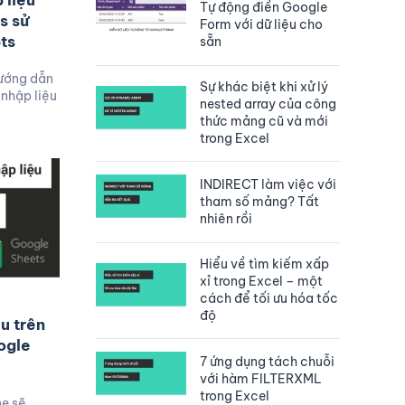
 liệu
Tự động điền Google
s sử
Form với dữ liệu cho
ts
sẵn
hướng dẫn
Sự khác biệt khi xử lý
nhập liệu
nested array của công
thức mảng cũ và mới
trong Excel
INDIRECT làm việc với
tham số mảng? Tất
nhiên rồi
Hiểu về tìm kiếm xấp
xỉ trong Excel – một
cách để tối ưu hóa tốc
độ
ệu trên
ogle
7 ứng dụng tách chuỗi
với hàm FILTERXML
trong Excel
ne sẽ