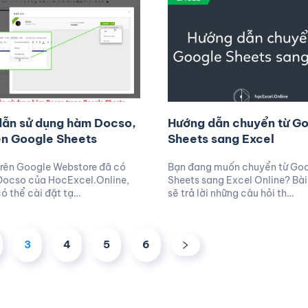
ẫn sử dụng hàm Docso,
Hướng dẫn chuyển từ G
n Google Sheets
Sheets sang Excel
 trên Google Webstore đã có
Bạn đang muốn chuyển từ Go
Docso của HocExcel.Online,
Sheets sang Excel Online? Bài
ó thể cài đặt tạ…
sẽ trả lời những câu hỏi th…
3
4
5
6