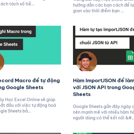
ách tách số tiề…
hướng dẫn các bạn cách để lưu
gian vào thời điểm bạn …
ecord Macro để tự động
Hàm ImportJSON để làm
ng Google Sheets
với JSON API trong Goo
Sheets
này Học Excel Online sẽ giúp
ắt đầu với việc tự động hoá
Google Sheets gần đây ngày c
ogle Sheets bằ…
nên mạnh mẽ với nhiều hàm hỗ
người dùng có thể kết nối &#