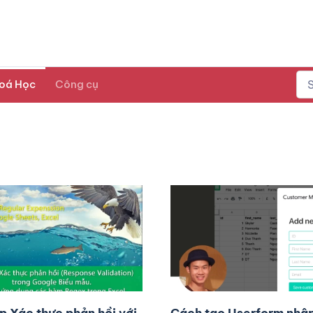
oá Học
Công cụ