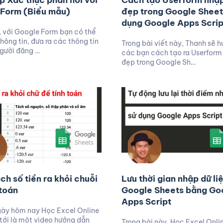
ập Xác thực phản hồi với
Cách tạo Userform nhập
Form (Biểu mẫu)
đẹp trong Google Sheet
dụng Google Apps Scrip
 với Google Form bạn có thể
hông tin, đưa ra các thông tin
Trong bài viết này, Thanh sẽ 
gười đăng …
các bạn cách tạo ra Userform 
đẹp trong Google Sh…
ch số tiền ra khỏi chuỗi
Lưu thời gian nhập dữ li
 toán
Google Sheets bằng Go
Apps Script
gày hôm nay Học Excel Online
tới là một video hướng dẫn
Trong bài này, Học Excel Onli