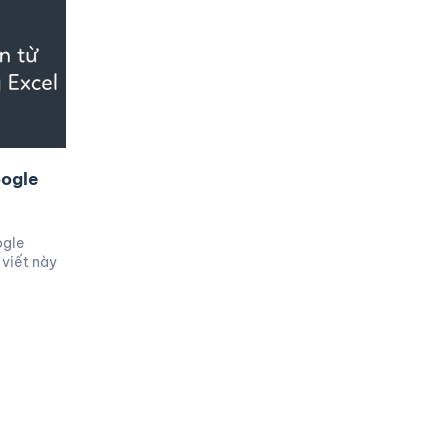
oogle
ogle
 viết này