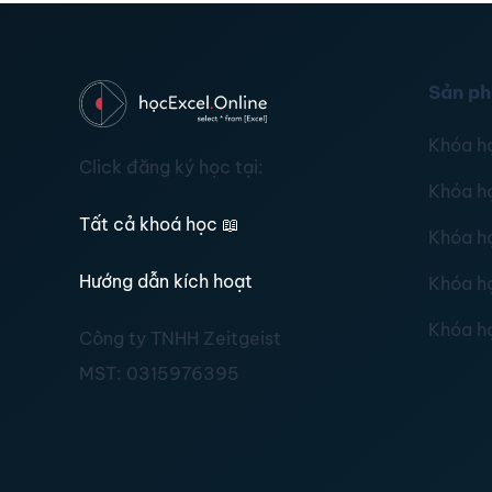
Sản p
Khóa h
Click đăng ký học tại:
Khóa h
Tất cả khoá học
📖
Khóa h
Hướng dẫn kích hoạt
Khóa h
Khóa h
Công ty TNHH Zeitgeist
MST:
0315976395