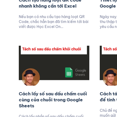
Cách tạo hàng loạt QR code
Thiết l
nhanh không cần tới Excel
Google 
Nếu bạn có nhu cầu tạo hàng loạt QR
Ngày nay,
Code, chắc hẳn bạn đã tìm kiếm tới bài
thu thập t
viết được Học Excel On…
yêu cầu n
Cách lấy số sau dấu chấm cuối
Cách tá
cùng của chuỗi trong Google
để tính
Sheets
Chủ đề n
muốn gửi 
Cách lấy phần số sau dấu chấm cuối