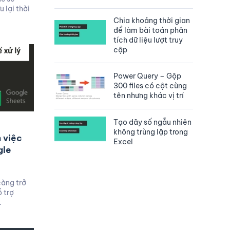
 lại thời
Chia khoảng thời gian
để làm bài toán phân
tích dữ liệu lượt truy
cập
Power Query – Gộp
300 files có cột cùng
tên nhưng khác vị trí
Tạo dãy số ngẫu nhiên
không trùng lặp trong
 việc
Excel
gle
àng trở
 trợ
…