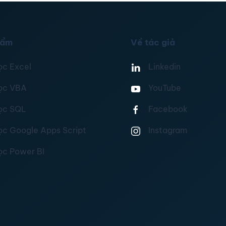
hẩm
Về tác giả
ọc Excel
Linkedin
ọc VBA
YouTube
ọc SQL
Facebook
ọc Google Apps Script
Instagram
ọc Power BI