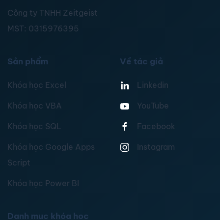
Công ty TNHH Zeitgeist
MST:
0315976395
Sản phẩm
Về tác giả
Khóa học Excel
Linkedin
Khóa học VBA
YouTube
Khóa học SQL
Facebook
Khóa học Google Apps
Instagram
Script
Khóa học Power BI
Danh mục khóa học