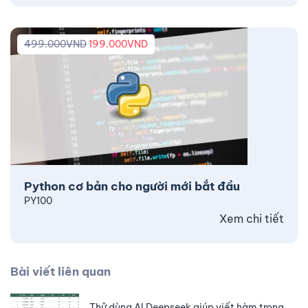
499.000
VND
199.000
VND
Python cơ bản cho người mới bắt đầu
PY100
Xem chi tiết
Bài viết liên quan
Thử dùng AI Deepseek giúp viết hàm trong