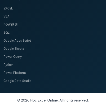
EXCEL
VBA
POWER BI
SQL
Google Apps Script
Google Sheets
Power Query
Python
Power Platform
Google Data Studio
©
2026
Học Excel Online. All rights reserved.