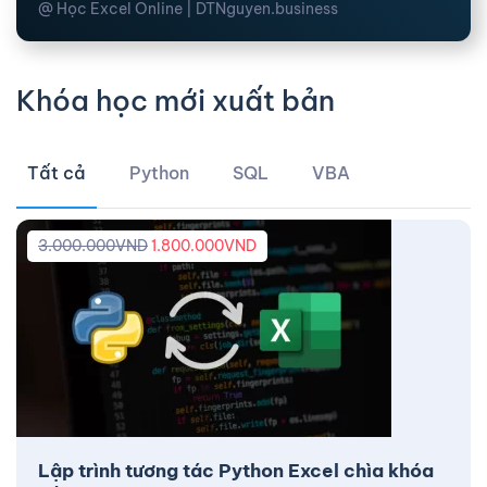
@ Học Excel Online | DTNguyen.business
Khóa học mới xuất bản
Tất cả
Python
SQL
VBA
3.000.000
VND
1.800.000
VND
Lập trình tương tác Python Excel chìa khóa