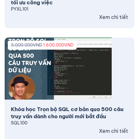
tối ưu công việc
PYXL101
Xem chi tiết
3.000.000
VND
1.600.000
VND
Khóa học Trọn bộ SQL cơ bản qua 500 câu
truy vấn dành cho người mới bắt đầu
SQL100
Xem chi tiết