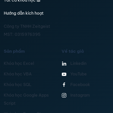
Hướng dẫn kích hoạt
Công ty TNHH Zeitgeist
MST:
0315976395
Sản phẩm
Về tác giả
Khóa học Excel
Linkedin
Khóa học VBA
YouTube
Khóa học SQL
Facebook
Khóa học Google Apps
Instagram
Script