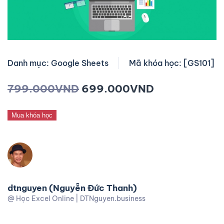
Danh mục: Google Sheets
Mã khóa học: [GS101]
799.000
VND
699.000
VND
Mua khóa học
dtnguyen (Nguyễn Đức Thanh)
@ Học Excel Online | DTNguyen.business