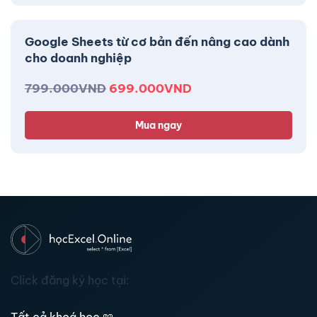
Google Sheets từ cơ bản đến nâng cao dành
cho doanh nghiệp
799.000
VND
699.000
VND
Mua ngay
Click đăng ký học tại:
Tất cả khoá học
📖