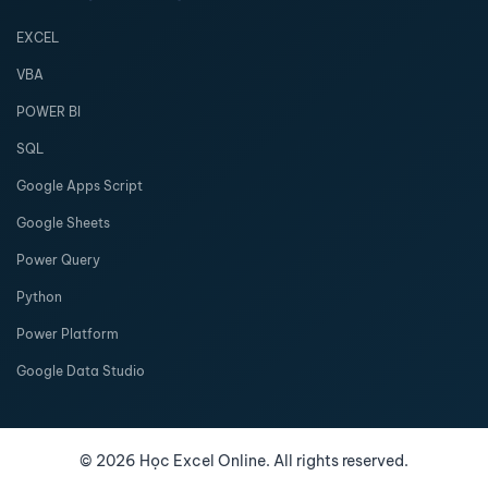
EXCEL
VBA
POWER BI
SQL
Google Apps Script
Google Sheets
Power Query
Python
Power Platform
Google Data Studio
©
2026
Học Excel Online. All rights reserved.