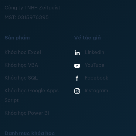
Công ty TNHH Zeitgeist
MST:
0315976395
Sản phẩm
Về tác giả
Khóa học Excel
Linkedin
Khóa học VBA
YouTube
Khóa học SQL
Facebook
Khóa học Google Apps
Instagram
Script
Khóa học Power BI
Danh mục khóa học