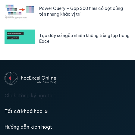
Power Query – Gộp 300 files có cột cùng
tên nhưng khác vị trí
Tạo dãy số ngẫu nhiên không trùng lặp trong
Excel
Click đăng ký học tại:
Tất cả khoá học
📖
Hướng dẫn kích hoạt