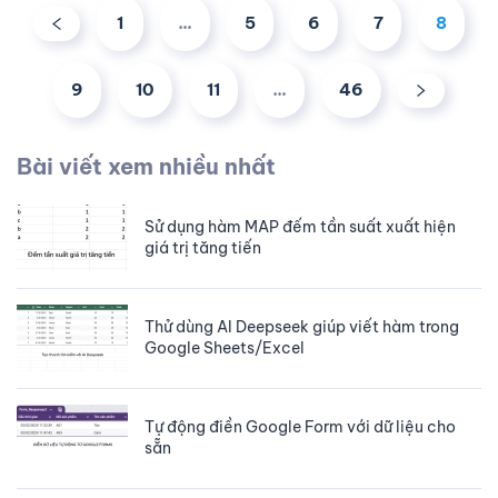
1
…
5
6
7
8
9
10
11
…
46
Bài viết xem nhiều nhất
Sử dụng hàm MAP đếm tần suất xuất hiện
giá trị tăng tiến
Thử dùng AI Deepseek giúp viết hàm trong
Google Sheets/Excel
Tự động điền Google Form với dữ liệu cho
sẵn