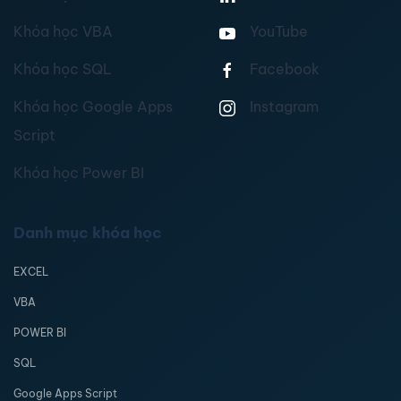
Khóa học VBA
YouTube
Khóa học SQL
Facebook
Khóa học Google Apps
Instagram
Script
Khóa học Power BI
Danh mục khóa học
EXCEL
VBA
POWER BI
SQL
Google Apps Script