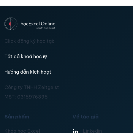
Click đăng ký học tại:
Tất cả khoá học
📖
Hướng dẫn kích hoạt
Công ty TNHH Zeitgeist
MST:
0315976395
Sản phẩm
Về tác giả
Khóa học Excel
Linkedin