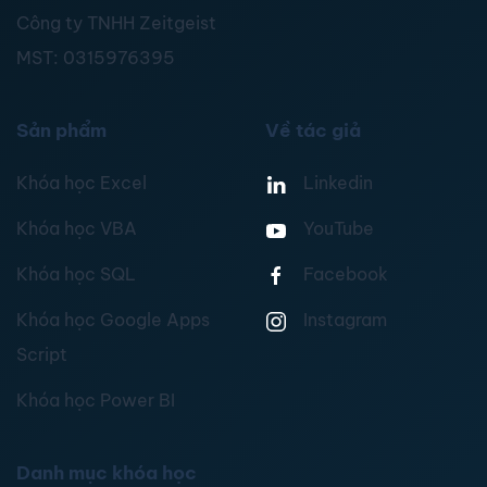
Công ty TNHH Zeitgeist
MST:
0315976395
Sản phẩm
Về tác giả
Khóa học Excel
Linkedin
Khóa học VBA
YouTube
Khóa học SQL
Facebook
Khóa học Google Apps
Instagram
Script
Khóa học Power BI
Danh mục khóa học