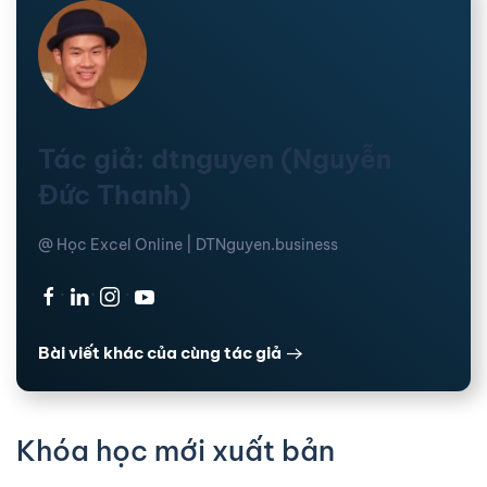
Tác giả: dtnguyen (Nguyễn
Đức Thanh)
@ Học Excel Online | DTNguyen.business
·
·
·
Bài viết khác của cùng tác giả
Khóa học mới xuất bản