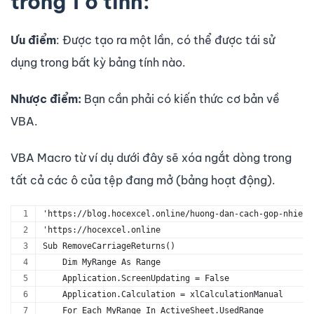
trong 1 ô tính:
Ưu điểm
: Được tạo ra một lần, có thể được tái sử
dụng trong bất kỳ bảng tính nào.
Nhược điểm:
Bạn cần phải có kiến ​​thức cơ bản về
VBA.
VBA Macro từ ví dụ dưới đây sẽ xóa ngắt dòng trong
tất cả các ô của tệp đang mở (bảng hoạt động).
'https://blog.hocexcel.online/huong-dan-cach-gop-nhieu-
'https://hocexcel.online
Sub RemoveCarriageReturns()
    Dim MyRange As Range
    Application.ScreenUpdating = False
    Application.Calculation = xlCalculationManual
    For Each MyRange In ActiveSheet.UsedRange