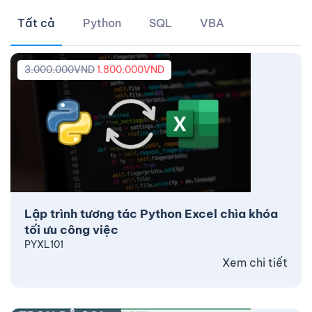
Tất cả
Python
SQL
VBA
3.000.000
VND
1.800.000
VND
Lập trình tương tác Python Excel chìa khóa
tối ưu công việc
PYXL101
Xem chi tiết