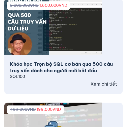
3.000.000
VND
1.600.000
VND
Khóa học Trọn bộ SQL cơ bản qua 500 câu
truy vấn dành cho người mới bắt đầu
SQL100
Xem chi tiết
499.000
VND
199.000
VND