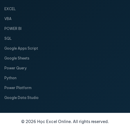
EXCEL
VBA
POWER BI
SQL
Google Apps Script
Google Sheets
Power Query
Python
Power Platform
Google Data Studio
©
2026
Học Excel Online. All rights reserved.