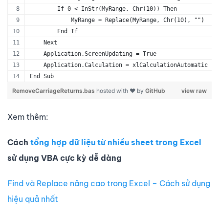
        If 0 < InStr(MyRange, Chr(10)) Then
            MyRange = Replace(MyRange, Chr(10), "")
        End If
    Next
    Application.ScreenUpdating = True
    Application.Calculation = xlCalculationAutomatic
End Sub
RemoveCarriageReturns.bas
hosted with ❤ by
GitHub
view raw
Xem thêm:
Cách
tổng hợp dữ liệu từ nhiều sheet trong Excel
sử dụng VBA cực kỳ dễ dàng
Find và Replace nâng cao trong Excel – Cách sử dụng
hiệu quả nhất