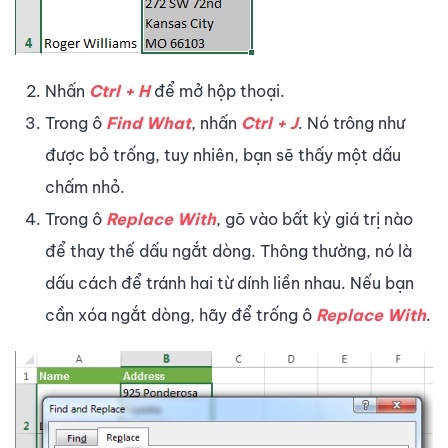
Nhấn
Ctrl + H
để mở hộp thoại.
Trong ô
Find What
, nhấn
Ctrl + J
. Nó trông như
được bỏ trống, tuy nhiên, bạn sẽ thấy một dấu
chấm nhỏ.
Trong ô
Replace With
, gõ vào bất kỳ giá trị nào
để thay thế dấu ngắt dòng. Thông thường, nó là
dấu cách để tránh hai từ dính liền nhau. Nếu bạn
cần xóa ngắt dòng, hãy để trống ô
Replace With
.