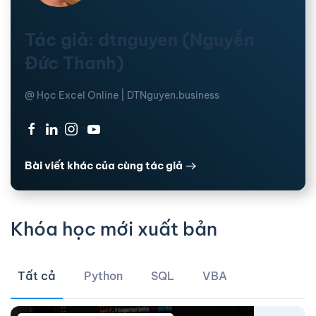
Tác giả: dtnguyen (Nguyễn
Đức Thanh)
@ Học Excel Online | DTNguyen.business
·
·
·
Bài viết khác của cùng tác giả
Khóa học mới xuất bản
Tất cả
Python
SQL
VBA