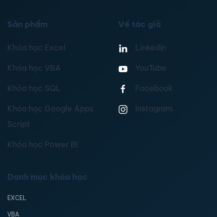
Sản phẩm
Về tác giả
Khóa học Excel
Linkedin
Khóa học VBA
YouTube
Khóa học SQL
Facebook
Khóa học Google Apps
Instagram
Script
Khóa học Power BI
Danh mục khóa học
EXCEL
VBA