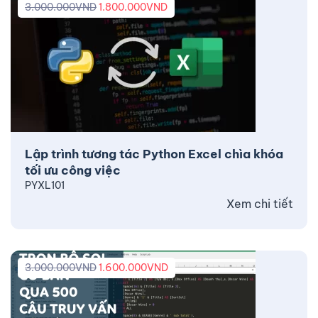
3.000.000
VND
1.800.000
VND
Lập trình tương tác Python Excel chìa khóa
tối ưu công việc
PYXL101
Xem chi tiết
3.000.000
VND
1.600.000
VND