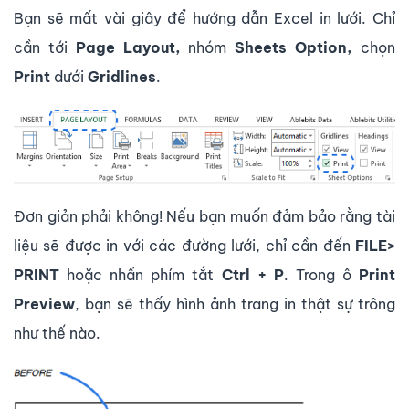
Bạn sẽ mất vài giây để hướng dẫn Excel in lưới. Chỉ
cần tới
Page Layout,
nhóm
Sheets Option,
chọn
Print
dưới
Gridlines
.
Đơn giản phải không! Nếu bạn muốn đảm bảo rằng tài
liệu sẽ được in với các đường lưới, chỉ cần đến
FILE>
PRINT
hoặc nhấn phím tắt
Ctrl + P
. Trong ô
Print
Preview
, bạn sẽ thấy hình ảnh trang in thật sự trông
như thế nào.