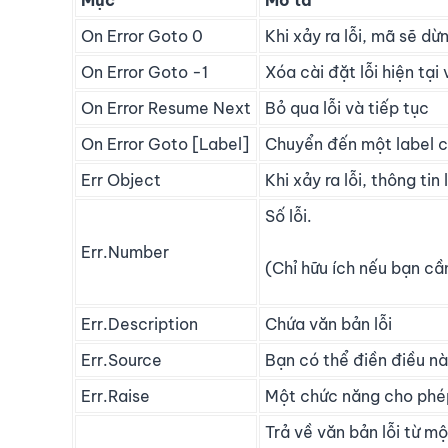
On Error Goto 0
Khi xảy ra lỗi, mã sẽ dừn
On Error Goto -1
Xóa cài đặt lỗi hiện tại
On Error Resume Next
Bỏ qua lỗi và tiếp tục
On Error Goto [Label]
Chuyển đến một label cụ
Err Object
Khi xảy ra lỗi, thông tin
Số lỗi.
Err.Number
(Chỉ hữu ích nếu bạn cần
Err.Description
Chứa văn bản lỗi
Err.Source
Bạn có thể điền điều nà
Err.Raise
Một chức năng cho phép 
Trả về văn bản lỗi từ một