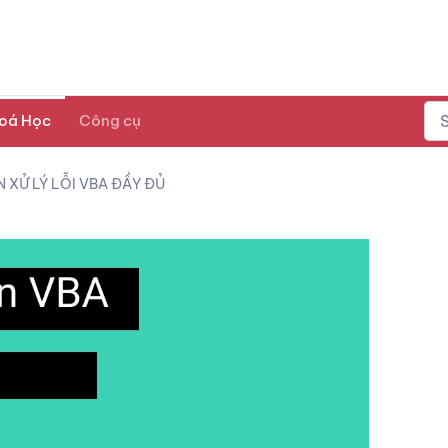
oá Học
Công cụ
 XỬ LÝ LỖI VBA ĐẦY ĐỦ