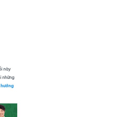
ỗi này
hi những
ỹ
hướng