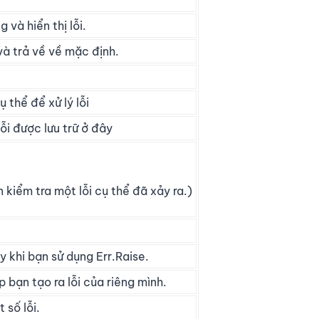
g và hiển thị lỗi.
 và trả về về mặc định.
 thể để xử lý lỗi
 lỗi được lưu trữ ở đây
 kiểm tra một lỗi cụ thể đã xảy ra.)
y khi bạn sử dụng Err.Raise.
bạn tạo ra lỗi của riêng mình.
 số lỗi.