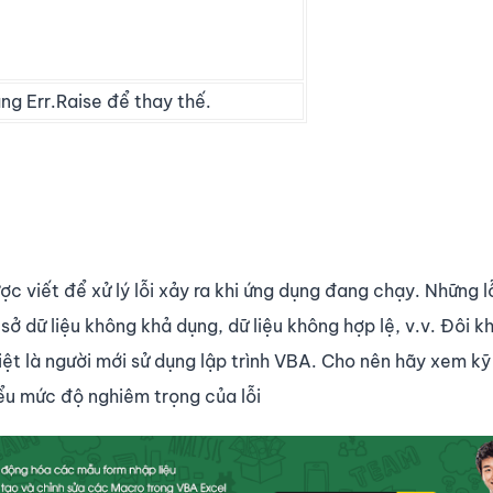
ng Err.Raise để thay thế.
c viết để xử lý lỗi xảy ra khi ứng dụng đang chạy. Những l
ở dữ liệu không khả dụng, dữ liệu không hợp lệ, v.v. Đôi k
iệt là người mới sử dụng lập trình VBA. Cho nên hãy xem k
ểu mức độ nghiêm trọng của lỗi