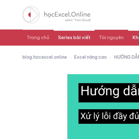
Trang chủ
Series bài viết
Tài nguyên
Kh
blog.hocexcel.online
Excel nâng cao
HƯỚNG DẪN