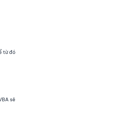
ể từ đó
 VBA sẽ