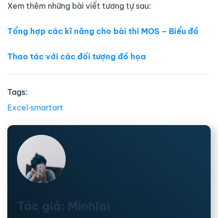
Xem thêm những bài viết tương tự sau:
Tổng hợp các kĩ năng cho bài thi MOS – Biểu đồ
Thao tác với các đối tượng đồ họa
Tags:
Excel
∙
smartart
Tác giả: Minhlai