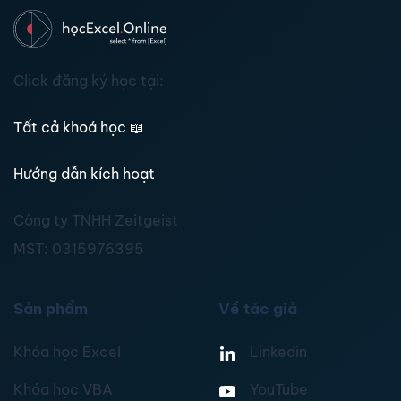
Click đăng ký học tại:
Tất cả khoá học
📖
Hướng dẫn kích hoạt
Công ty TNHH Zeitgeist
MST:
0315976395
Sản phẩm
Về tác giả
Khóa học Excel
Linkedin
Khóa học VBA
YouTube