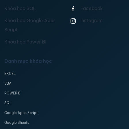
Khóa học SQL
Facebook
Khóa học Google Apps
Instagram
Script
Khóa học Power BI
Danh mục khóa học
EXCEL
VBA
POWER BI
SQL
Google Apps Script
Google Sheets