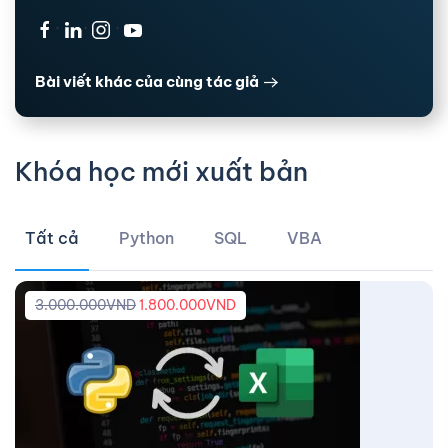
·
·
·
Bài viết khác của cùng tác giả
Khóa học mới xuất bản
Tất cả
Python
SQL
VBA
3.000.000
VND
1.800.000
VND