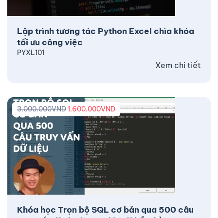
Lập trình tương tác Python Excel chìa khóa
tối ưu công việc
PYXL101
Xem chi tiết
3.000.000
VND
1.600.000
VND
Khóa học Trọn bộ SQL cơ bản qua 500 câu