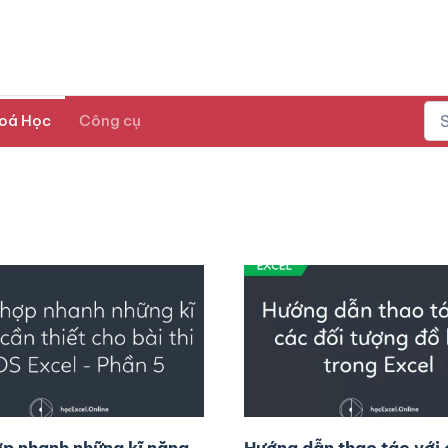
oá Học
Công cụ