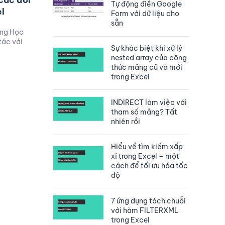
các đối
Tự động điền Google
l
Form với dữ liệu cho
sẵn
ùng Học
tác với
Sự khác biệt khi xử lý
nested array của công
thức mảng cũ và mới
trong Excel
INDIRECT làm việc với
tham số mảng? Tất
nhiên rồi
Hiểu về tìm kiếm xấp
xỉ trong Excel – một
cách để tối ưu hóa tốc
độ
7 ứng dụng tách chuỗi
với hàm FILTERXML
trong Excel