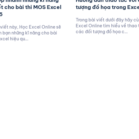
p nhanh những kĩ năng
Hướng dẫn thao tác với 
ết cho bài thi MOS Excel
tượng đồ họa trong Exce
5
Trong bài viết dưới đây hãy c
Excel Online tìm hiểu về thao 
 viết này, Học Excel Online sẽ
các đối tượng đồ họa c…
 bạn những kĩ năng cho bài
xcel hiệu qu…