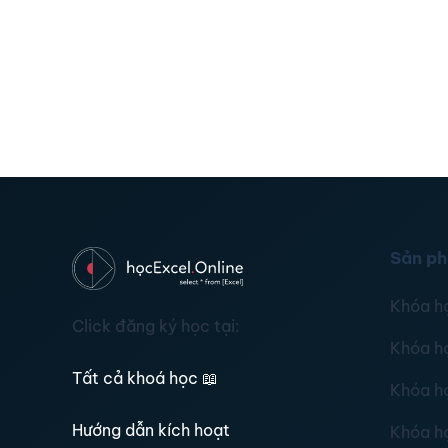
Sản p
Khóa h
Click đăng ký học tại:
Khóa h
Tất cả khoá học
📖
Khóa h
Hướng dẫn kích hoạt
Khóa h