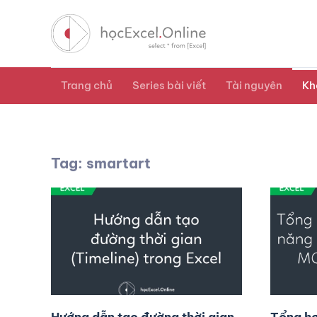
Trang chủ
Series bài viết
Tài nguyên
Kh
Tag: smartart