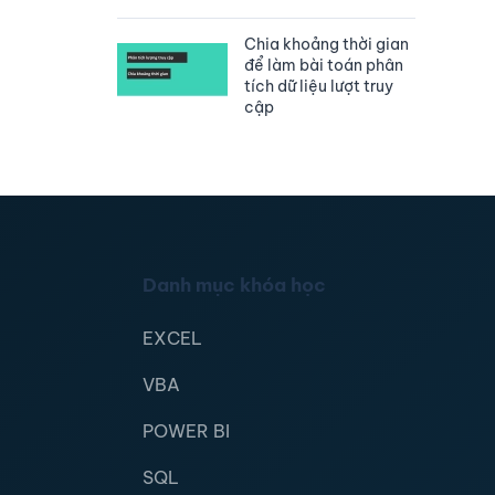
Chia khoảng thời gian
để làm bài toán phân
tích dữ liệu lượt truy
cập
Danh mục khóa học
EXCEL
VBA
POWER BI
SQL