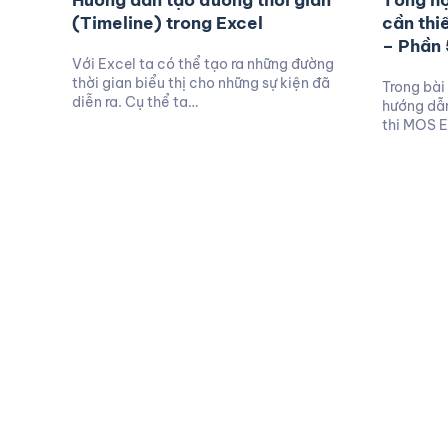
Hướng dẫn tạo đường thời gian
Tổng hợ
(Timeline) trong Excel
cần thi
– Phần 
Với Excel ta có thể tạo ra những đường
thời gian biểu thị cho những sự kiện đã
Trong bài
diễn ra. Cụ thể ta…
hướng dẫn
thi MOS E