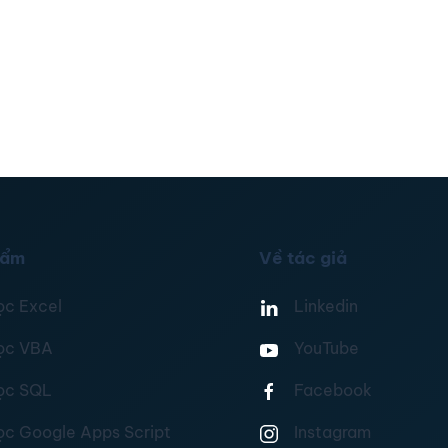
hẩm
Về tác giả
ọc Excel
Linkedin
ọc VBA
YouTube
ọc SQL
Facebook
ọc Google Apps Script
Instagram