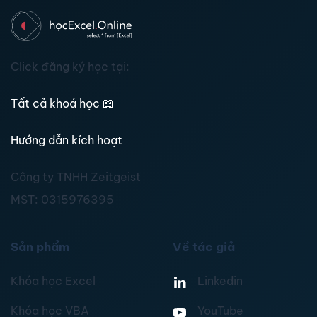
Click đăng ký học tại:
Tất cả khoá học
📖
Hướng dẫn kích hoạt
Công ty TNHH Zeitgeist
MST:
0315976395
Sản phẩm
Về tác giả
Khóa học Excel
Linkedin
Khóa học VBA
YouTube