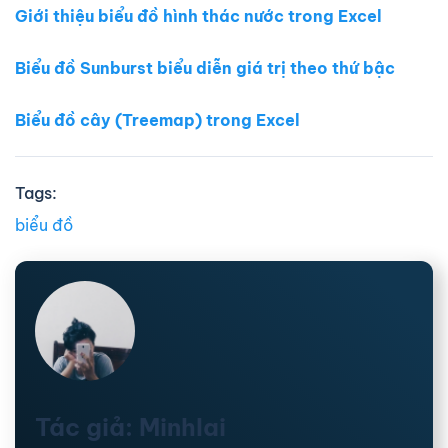
Giới thiệu biểu đồ hình thác nước trong Excel
Biểu đồ Sunburst biểu diễn giá trị theo thứ bậc
Biểu đồ cây (Treemap) trong Excel
Tags:
biểu đồ
Tác giả: Minhlai