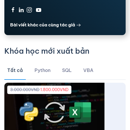
·
·
·
Bài viết khác của cùng tác giả
Khóa học mới xuất bản
Tất cả
Python
SQL
VBA
3.000.000
VND
1.800.000
VND