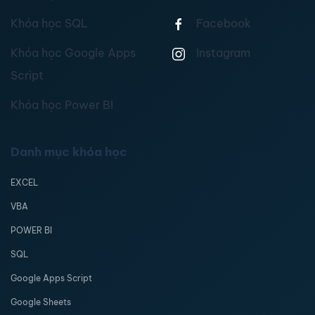
Khóa học SQL
Facebook
Khóa học Google Apps
Instagram
Script
Khóa học Power BI
Danh mục khóa học
EXCEL
VBA
POWER BI
SQL
Google Apps Script
Google Sheets