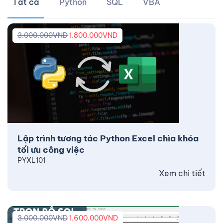
Tất cả
Python
SQL
VBA
3.000.000
VND
1.800.000
VND
Lập trình tương tác Python Excel chìa khóa
tối ưu công việc
PYXL101
Xem chi tiết
3.000.000
VND
1.600.000
VND