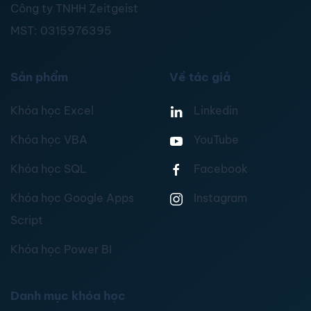
Công ty TNHH Zeitgeist
MST:
0315976395
Sản phẩm
Về tác giả
Khóa học Excel
Linkedin
Khóa học VBA
YouTube
Khóa học SQL
Facebook
Khóa học Google Apps
Instagram
Script
Khóa học Power BI
Danh mục khóa học