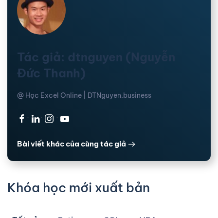
Tác giả: dtnguyen (Nguyễn
Đức Thanh)
@ Học Excel Online | DTNguyen.business
·
·
·
Bài viết khác của cùng tác giả
Khóa học mới xuất bản