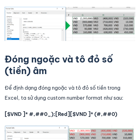
Đóng ngoặc và tô đỏ số
(tiền) âm
Để định dạng đóng ngoặc và tô đỏ số tiền trong
Excel, ta sử dụng custom number format như sau:
[$VND ]* #,##0_);[Red][$VND ]* (#,##0)