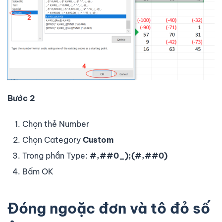
Bước 2
Chọn thẻ Number
Chọn Category
Custom
Trong phần Type:
#,##0_);(#,##0)
Bấm OK
Đóng ngoặc đơn và tô đỏ số