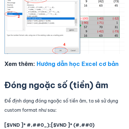
Xem thêm:
Hướng dẫn học Excel cơ bản
Đóng ngoặc số (tiền) âm
Để định dạng đóng ngoặc số tiền âm, ta sẽ sử dụng
custom format như sau:
[$VND ]* #,##0_);[$VND ]* (#,##0)