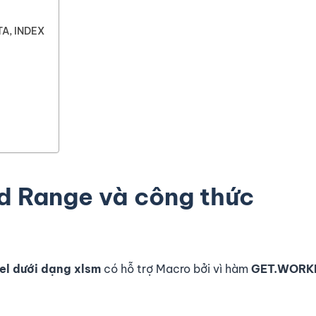
TA, INDEX
d Range và công thức
xcel dưới dạng xlsm
có hỗ trợ Macro bởi vì hàm
GET.WORK