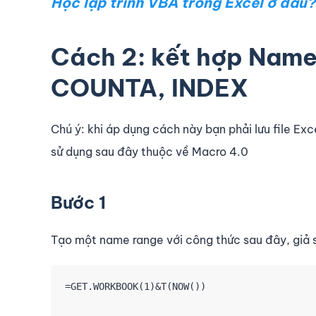
Học lập trình VBA trong Excel ở đâu?
Cách 2: kết hợp Name
COUNTA, INDEX
Chú ý: khi áp dụng cách này bạn phải lưu file 
sử dụng sau đây thuộc về Macro 4.0
Bước 1
Tạo một name range với công thức sau đây, giả
=GET.WORKBOOK(1)&T(NOW())
