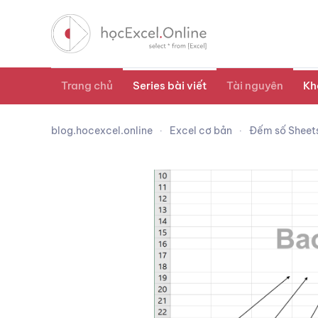
Trang chủ
Series bài viết
Tài nguyên
Kh
blog.hocexcel.online
Excel cơ bản
Đếm số Sheets