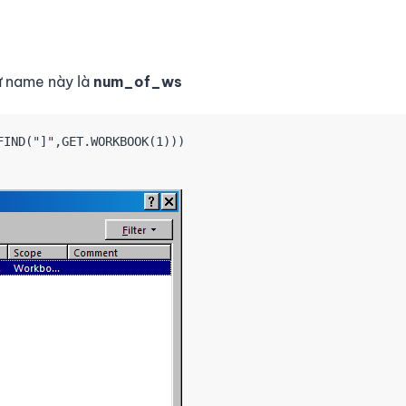
ử name này là
num_of_ws
IND("]",GET.WORKBOOK(1)))
