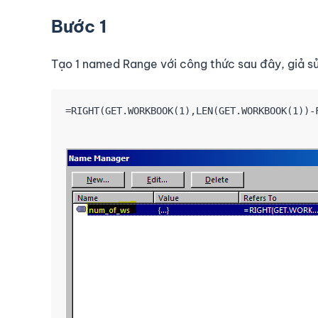
Bước 1
Tạo 1 named Range với công thức sau đây, giả s
=RIGHT(GET.WORKBOOK(1),LEN(GET.WORKBOOK(1))-F