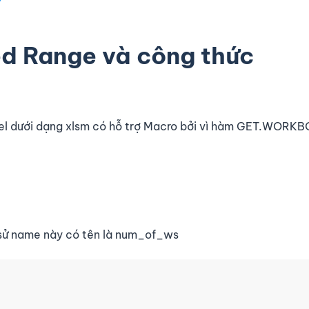
d Range và công thức
Excel dưới dạng xlsm có hỗ trợ Macro bởi vì hàm GET.WORK
 sử name này có tên là num_of_ws