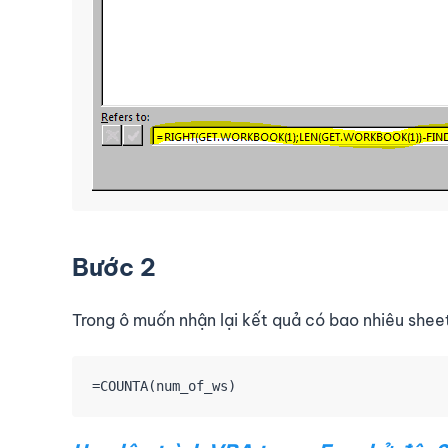
Bước 2
Trong ô muốn nhận lại kết quả có bao nhiêu shee
=COUNTA(num_of_ws)