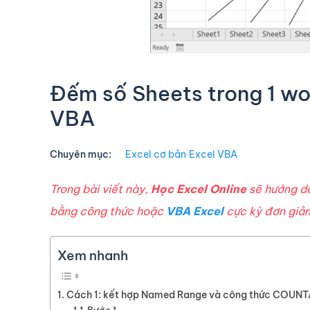
Đếm số Sheets trong 1 w
VBA
Chuyên mục:
Excel cơ bản
∙
Excel VBA
Trong bài viết này,
Học Excel Online
sẽ hướng 
bằng công thức hoặc
VBA Excel
cực kỳ đơn giản
Xem nhanh
Cách 1: kết hợp Named Range và công thức COUNT