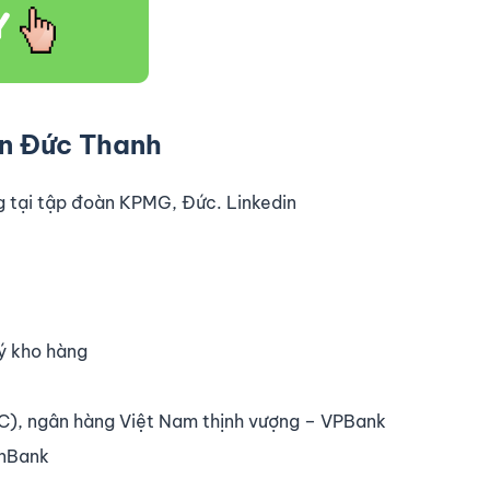
n Đức Thanh
g tại tập đoàn KPMG, Đức. Linkedin
ý kho hàng
CC), ngân hàng Việt Nam thịnh vượng – VPBank
inBank