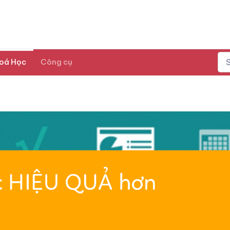
oá Học
Công cụ