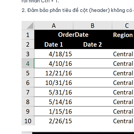
rồi nhấn Ctrl + T.
2. Đảm bảo phần tiêu đề cột (header) không có 