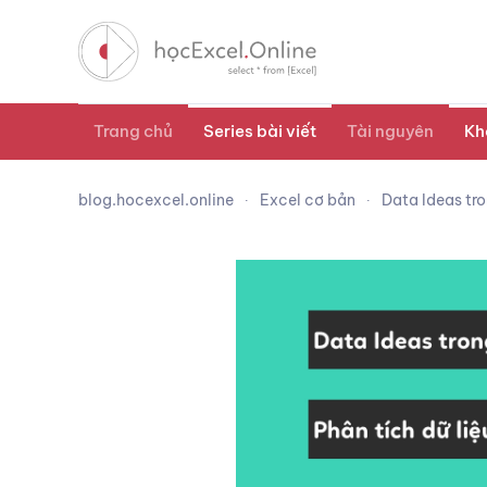
Trang chủ
Series bài viết
Tài nguyên
Kh
blog.hocexcel.online
Excel cơ bản
Data Ideas tro