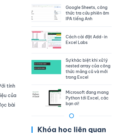
Google Sheets, công
thức tra cứu phiên âm
IPA tiếng Anh
Cách cài đặt Add-in
Excel Labs
Sự khác biệt khi xử lý
nested array của công
thức mảng cũ và mới
trong Excel
Với tính
Microsoft đang mang
liệu của
Python tới Excel, các
bạn ơi!
đọc bài
Khóa học liên quan