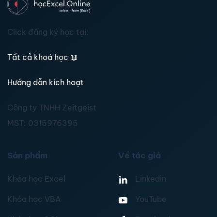
Click đăng ký học tại:
Tất cả khoá học
📖
Hướng dẫn kích hoạt
Công ty TNHH Zeitgeist
MST:
0315976395
Sản phẩm
Về tác giả
Khóa học Excel
Linkedin
Khóa học VBA
YouTube