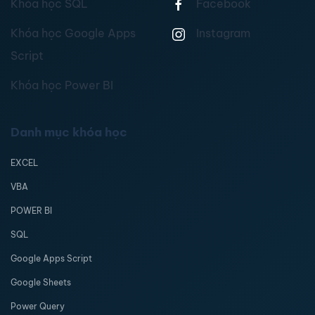
Khóa học SQL
Facebook
Khóa học Google Apps
Instagram
Script
Khóa học Power BI
Danh mục khóa học
EXCEL
VBA
POWER BI
SQL
Google Apps Script
Google Sheets
Power Query