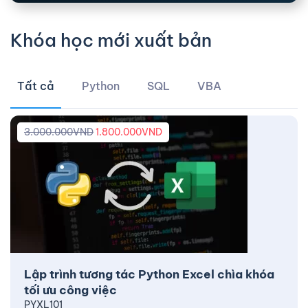
Khóa học mới xuất bản
Tất cả
Python
SQL
VBA
3.000.000
VND
1.800.000
VND
Lập trình tương tác Python Excel chìa khóa
tối ưu công việc
PYXL101