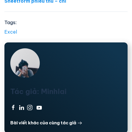
Sheetform phiếu thu – chi
Tags:
Excel
Tác giả: Minhlai
·
·
·
Bài viết khác của cùng tác giả