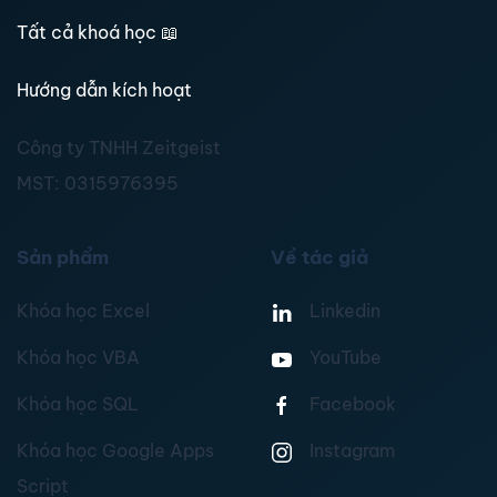
Tất cả khoá học
📖
Hướng dẫn kích hoạt
Công ty TNHH Zeitgeist
MST:
0315976395
Sản phẩm
Về tác giả
Khóa học Excel
Linkedin
Khóa học VBA
YouTube
Khóa học SQL
Facebook
Khóa học Google Apps
Instagram
Script