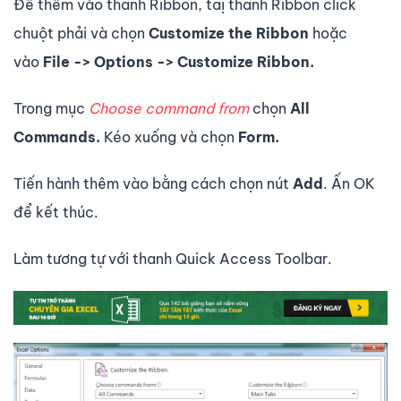
Để thêm vào thanh Ribbon, taị thanh Ribbon click
chuột phải và chọn
Customize the Ribbon
hoặc
vào
File -> Options -> Customize Ribbon.
Trong mục
Choose command from
chọn
All
Commands.
Kéo xuống và chọn
Form.
Tiến hành thêm vào bằng cách chọn nút
Add
. Ấn OK
để kết thúc.
Làm tương tự với thanh Quick Access Toolbar.