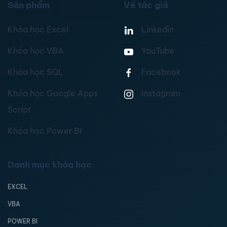
Sản phẩm
Về tác giả
Khóa học Excel
Linkedin
Khóa học VBA
YouTube
Khóa học SQL
Facebook
Khóa học Google Apps
Instagram
Script
Khóa học Power BI
Danh mục khóa học
EXCEL
VBA
POWER BI