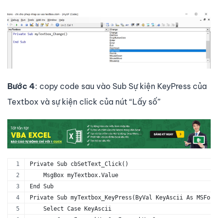
Bước 4
: copy code sau vào Sub Sự kiện KeyPress của
Textbox và sự kiện click của nút “Lấy số”
Private Sub cbSetText_Click()
    MsgBox myTextbox.Value
End Sub
Private Sub myTextbox_KeyPress(ByVal KeyAscii As MSForm
    Select Case KeyAscii