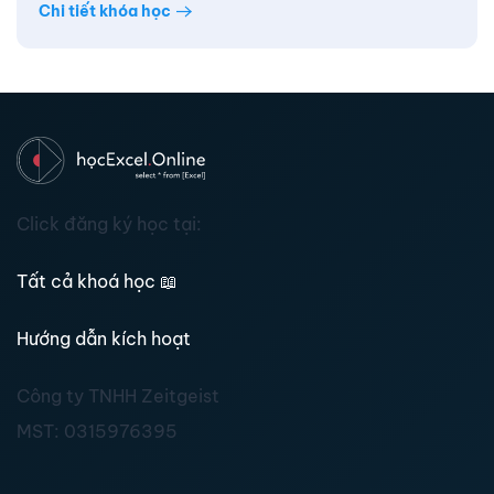
Chi tiết khóa học
Click đăng ký học tại:
Tất cả khoá học
📖
Hướng dẫn kích hoạt
Công ty TNHH Zeitgeist
MST:
0315976395