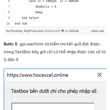
        Case Is < vbKey0, Is > vbKey9
            KeyAscii = 0
            Beep
    End Select
End Sub
myTextbox_KeyPress.bas
hosted with ❤ by
GitHub
view raw
Bước 5
: gọi userform và kiểm tra kết quả đạt được,
trong TextBox bây giờ chỉ có thể nhập được các số từ
0 đến 9