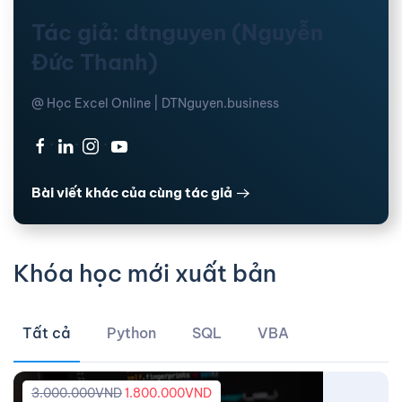
Tác giả: dtnguyen (Nguyễn
Đức Thanh)
@ Học Excel Online | DTNguyen.business
·
·
·
Bài viết khác của cùng tác giả
Khóa học mới xuất bản
Tất cả
Python
SQL
VBA
3.000.000
VND
1.800.000
VND