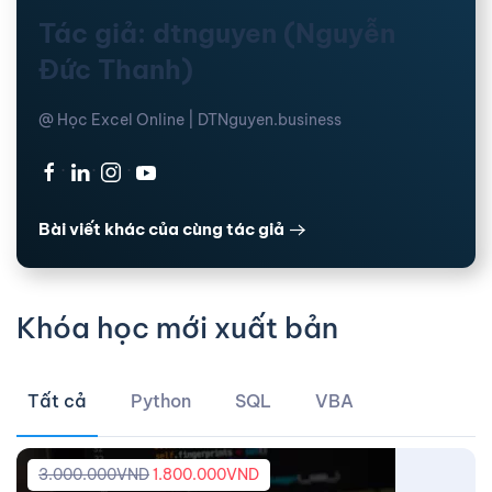
Tác giả: dtnguyen (Nguyễn
Đức Thanh)
@ Học Excel Online | DTNguyen.business
·
·
·
Bài viết khác của cùng tác giả
Khóa học mới xuất bản
Tất cả
Python
SQL
VBA
3.000.000
VND
1.800.000
VND