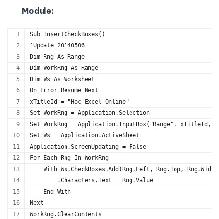
Module:
Sub InsertCheckBoxes()
'Update 20140506
Dim Rng As Range
Dim WorkRng As Range
Dim Ws As Worksheet
On Error Resume Next
xTitleId = "Hoc Excel Online"
Set WorkRng = Application.Selection
Set WorkRng = Application.InputBox("Range", xTitleId, W
Set Ws = Application.ActiveSheet
Application.ScreenUpdating = False
For Each Rng In WorkRng
    With Ws.CheckBoxes.Add(Rng.Left, Rng.Top, Rng.Width
        .Characters.Text = Rng.Value
    End With
Next
WorkRng.ClearContents