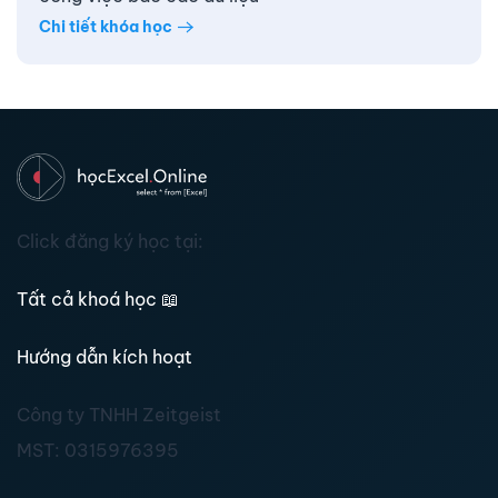
Chi tiết khóa học
Click đăng ký học tại:
Tất cả khoá học
📖
Hướng dẫn kích hoạt
Công ty TNHH Zeitgeist
MST:
0315976395