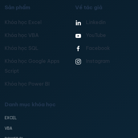
Sản phẩm
Về tác giả
Khóa học Excel
Linkedin
Khóa học VBA
YouTube
Khóa học SQL
Facebook
Khóa học Google Apps
Instagram
Script
Khóa học Power BI
Danh mục khóa học
EXCEL
VBA