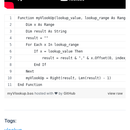
Function myVlookUp(lookup_value, lookup_range As Range,
    Dim x As Range
    Dim result As String
    result = ""
    For Each x In lookup_range
        If x = lookup_value Then
            result = result & "," & x.Offset(0, index_c
        End If
    Next
    myVlookUp = Right(result, Len(result) - 1)
End Function
myVlookup.bas
hosted with ❤ by
GitHub
view raw
Tags: