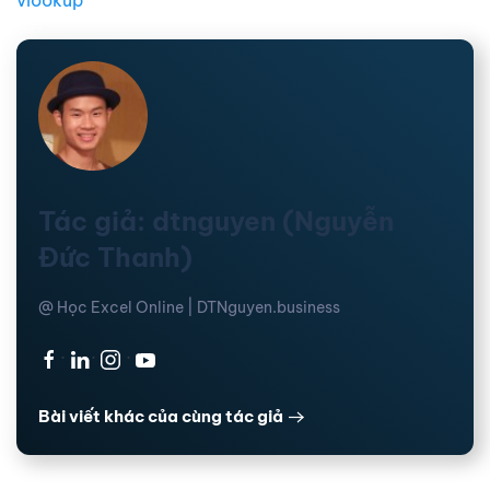
vlookup
Tác giả: dtnguyen (Nguyễn
Đức Thanh)
@ Học Excel Online | DTNguyen.business
·
·
·
Bài viết khác của cùng tác giả