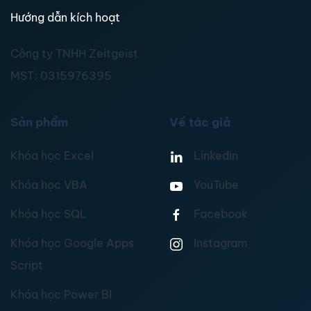
Hướng dẫn kích hoạt
Công ty TNHH Zeitgeist
MST:
0315976395
Sản phẩm
Về tác giả
Khóa học Excel
Linkedin
Khóa học VBA
YouTube
Khóa học SQL
Facebook
Khóa học Google Apps
Instagram
Script
Khóa học Power BI