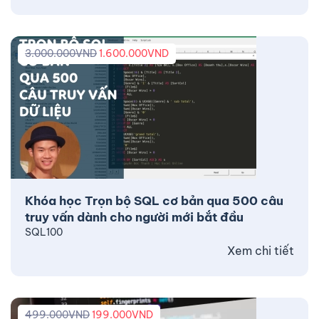
3.000.000
VND
1.600.000
VND
Khóa học Trọn bộ SQL cơ bản qua 500 câu
truy vấn dành cho người mới bắt đầu
SQL100
Xem chi tiết
499.000
VND
199.000
VND