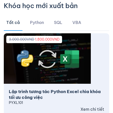
Khóa học mới xuất bản
Tất cả
Python
SQL
VBA
3.000.000
VND
1.800.000
VND
Lập trình tương tác Python Excel chìa khóa
tối ưu công việc
PYXL101
Xem chi tiết