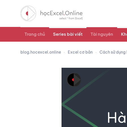
Trang chủ
Series bài viết
Tài nguyên
Kh
blog.hocexcel.online
Excel cơ bản
Cách sử dụng 