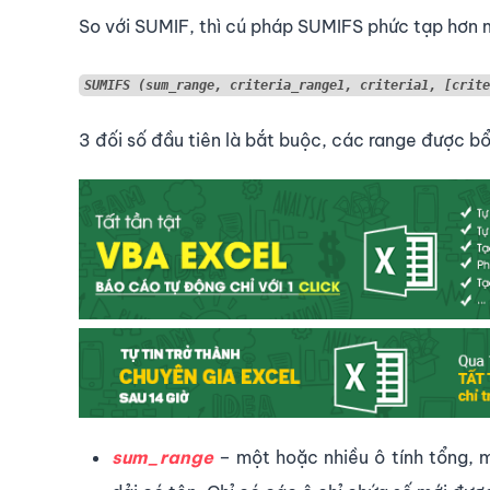
So với SUMIF, thì cú pháp SUMIFS phức tạp hơn 
SUMIFS (sum_range, criteria_range1, criteria1, [crite
3 đối số đầu tiên là bắt buộc, các range được bổ
sum_range
– một hoặc nhiều ô tính tổng, 