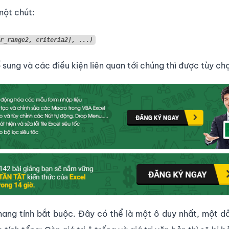
một chút:
r_range2, criteria2], ...)
 sung và các điều kiện liên quan tới chúng thì được tùy ch
mang tính bắt buộc. Đây có thể là một ô duy nhất, một d