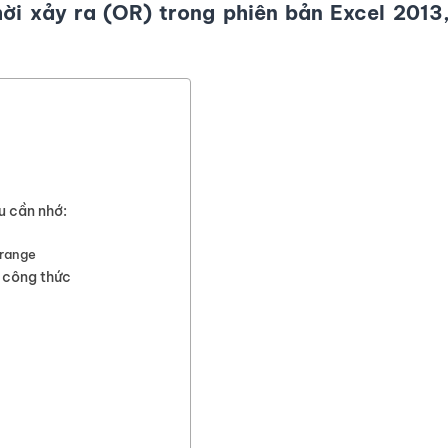
ời xảy ra (
OR
) trong phiên bản Excel 2013
u cần nhớ:
_range
 công thức