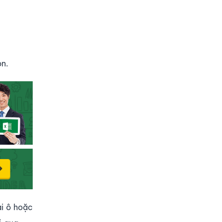
ọn.
ải ô hoặc