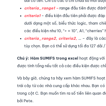
dải có tên. Chỉ có các ô chỉ chứa số mới được 
criteria_range1 –
range đầu tiên được đánh 
criteria1
– điều kiện đầu tiên phải được đáp 
dưới dạng một số, biểu thức logic, tham ch
các điều kiện như 10, “> = 10”, A1, “cherries
criteria_range2, criteria2,
… – đây là các
tùy chọn. Bạn có thể sử dụng tối đa 127 dải 
Chú ý: Hàm SUMIFS trong excel
hoạt động với 
được tính tổng nếu tất cả các điều kiện được chỉ
Và bây giờ, chúng ta hãy xem hàm SUMIFS hoạt đ
trái cây từ các nhà cung cấp khác nhau. Bạn có 
trong cột C. Bạn muốn tìm ra số tiền liên quan 
bởi Pete.