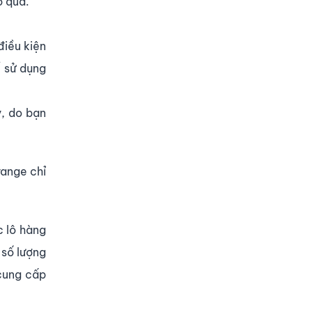
ỏ qua.
điều kiện
ể sử dụng
y, do bạn
range chỉ
c lô hàng
 số lượng
 cung cấp