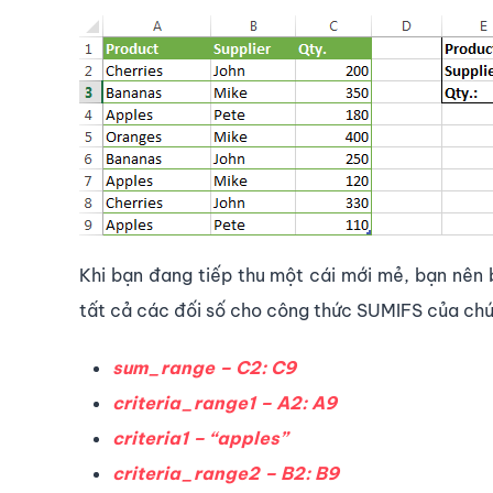
Khi bạn đang tiếp thu một cái mới mẻ, bạn nên 
tất cả các đối số cho công thức SUMIFS của chú
sum_range – C2: C9
criteria_range1 – A2: A9
criteria1 – “apples”
criteria_range2 – B2: B9