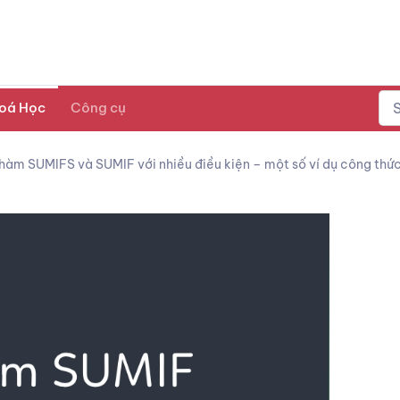
oá Học
Công cụ
hàm SUMIFS và SUMIF với nhiều điều kiện – một số ví dụ công thứ