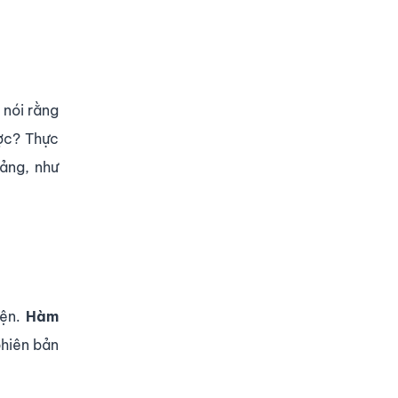
 nói rằng
ược? Thực
ảng, như
iện.
Hàm
phiên bản