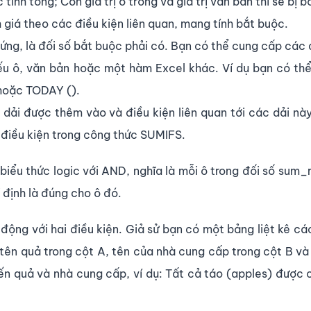
tính tổng; Còn giá trị ô trống và giá trị văn bản thì sẽ bị b
giá theo các điều kiện liên quan, mang tính bắt buộc.
ứng, là đối số bắt buộc phải có. Bạn có thể cung cấp các 
iếu ô, văn bản hoặc một hàm Excel khác. Ví dụ bạn có th
” hoặc TODAY ().
 dải được thêm vào và điều kiện liên quan tới các dải nà
/ điều kiện trong công thức SUMIFS.
biểu thức logic với AND, nghĩa là mỗi ô trong đối số sum_
 định là đúng cho ô đó.
ộng với hai điều kiện. Giả sử bạn có một bảng liệt kê cá
tên quả trong cột A, tên của nhà cung cấp trong cột B và
đến quả và nhà cung cấp, ví dụ: Tất cả táo (apples) được