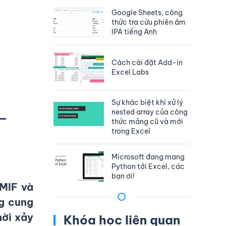
Google Sheets, công
thức tra cứu phiên âm
IPA tiếng Anh
Cách cài đặt Add-in
Excel Labs
Sự khác biệt khi xử lý
nested array của công
 –
thức mảng cũ và mới
trong Excel
Microsoft đang mang
Python tới Excel, các
bạn ơi!
MIF và
g cung
hời xảy
Khóa học liên quan