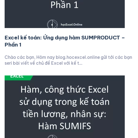
Excel kế toán: Ứng dụng hàm SUMPRODUCT –
Phần 1
Chào các bạn, Hôm nay blog.hocexcel.online gửi tới các bạn
seri bài viết về chủ đề Excel với kế t…