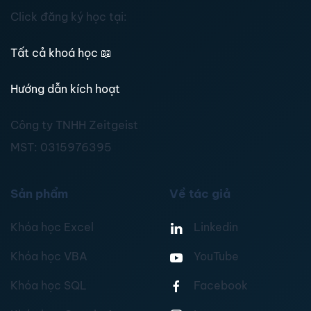
Click đăng ký học tại:
Tất cả khoá học
📖
Hướng dẫn kích hoạt
Công ty TNHH Zeitgeist
MST:
0315976395
Sản phẩm
Về tác giả
Khóa học Excel
Linkedin
Khóa học VBA
YouTube
Khóa học SQL
Facebook