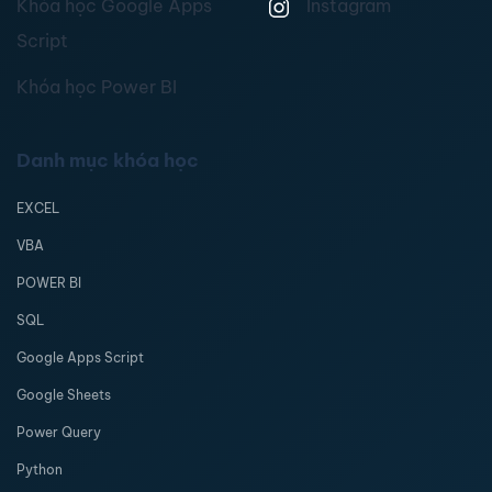
Khóa học Google Apps
Instagram
Script
Khóa học Power BI
Danh mục khóa học
EXCEL
VBA
POWER BI
SQL
Google Apps Script
Google Sheets
Power Query
Python