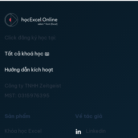
Click đăng ký học tại:
Tất cả khoá học
📖
Hướng dẫn kích hoạt
Công ty TNHH Zeitgeist
MST:
0315976395
Sản phẩm
Về tác giả
Khóa học Excel
Linkedin