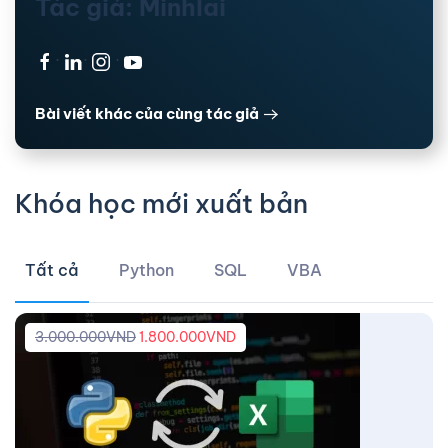
Tác giả: Minhlai
·
·
·
Bài viết khác của cùng tác giả
Khóa học mới xuất bản
Tất cả
Python
SQL
VBA
3.000.000
VND
1.800.000
VND