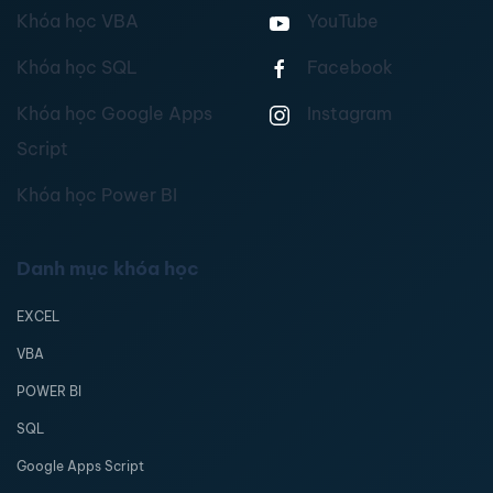
Khóa học VBA
YouTube
Khóa học SQL
Facebook
Khóa học Google Apps
Instagram
Script
Khóa học Power BI
Danh mục khóa học
EXCEL
VBA
POWER BI
SQL
Google Apps Script