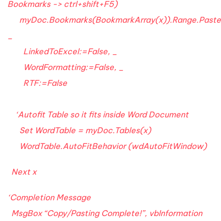
Bookmarks -> ctrl+shift+F5)
myDoc.Bookmarks(BookmarkArray(x)).Range.Paste
_
LinkedToExcel:=False, _
WordFormatting:=False, _
RTF:=False
‘Autofit Table so it fits inside Word Document
Set WordTable = myDoc.Tables(x)
WordTable.AutoFitBehavior (wdAutoFitWindow)
Next x
‘Completion Message
MsgBox “Copy/Pasting Complete!”, vbInformation