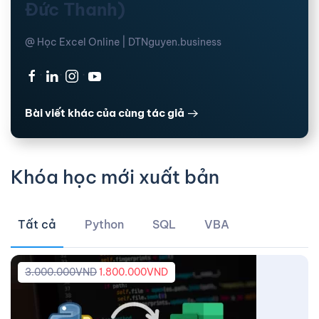
Đức Thanh)
@ Học Excel Online | DTNguyen.business
·
·
·
Bài viết khác của cùng tác giả
Khóa học mới xuất bản
Tất cả
Python
SQL
VBA
3.000.000
VND
1.800.000
VND