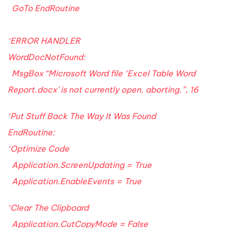
GoTo EndRoutine
‘ERROR HANDLER
WordDocNotFound:
MsgBox “Microsoft Word file ‘Excel Table Word
Report.docx’ is not currently open, aborting.”, 16
‘Put Stuff Back The Way It Was Found
EndRoutine:
‘Optimize Code
Application.ScreenUpdating = True
Application.EnableEvents = True
‘Clear The Clipboard
Application.CutCopyMode = False