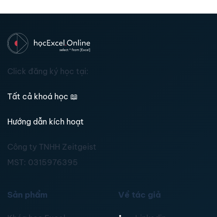
Click đăng ký học tại:
Tất cả khoá học
📖
Hướng dẫn kích hoạt
Công ty TNHH Zeitgeist
MST:
0315976395
Sản phẩm
Về tác giả