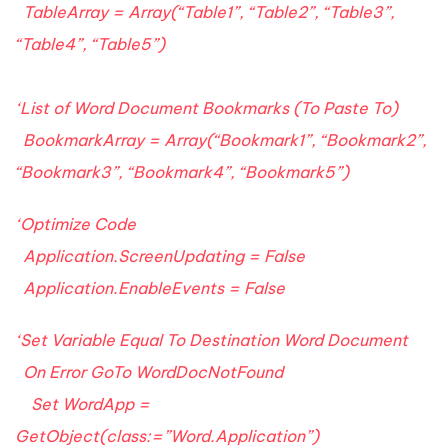
TableArray = Array(“Table1”, “Table2”, “Table3”,
“Table4”, “Table5”)
‘List of Word Document Bookmarks (To Paste To)
BookmarkArray = Array(“Bookmark1”, “Bookmark2”,
“Bookmark3”, “Bookmark4”, “Bookmark5”)
‘Optimize Code
Application.ScreenUpdating = False
Application.EnableEvents = False
‘Set Variable Equal To Destination Word Document
On Error GoTo WordDocNotFound
Set WordApp =
GetObject(class:=”Word.Application”)