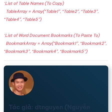
‘List of Table Names (To Copy)
TableArray = Array(“Table1”, “Table2”, “Table3”,
“Table4”, “Table5”)
‘List of Word Document Bookmarks (To Paste To)
BookmarkArray = Array(“Bookmark1”, “Bookmark2”,
“Bookmark3”, “Bookmark4”, “Bookmark5”)
Tác giả: dtnguyen (Nguyễn