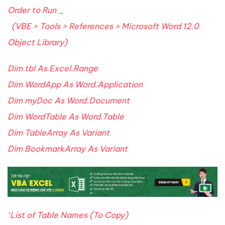
Order to Run _
(VBE > Tools > References > Microsoft Word 12.0
Object Library)
Dim tbl As Excel.Range
Dim WordApp As Word.Application
Dim myDoc As Word.Document
Dim WordTable As Word.Table
Dim TableArray As Variant
Dim BookmarkArray As Variant
‘List of Table Names (To Copy)