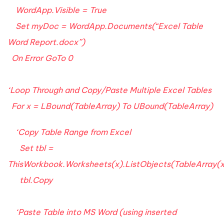
WordApp.Visible = True
Set myDoc = WordApp.Documents(“Excel Table
Word Report.docx”)
On Error GoTo 0
‘Loop Through and Copy/Paste Multiple Excel Tables
For x = LBound(TableArray) To UBound(TableArray)
‘Copy Table Range from Excel
Set tbl =
ThisWorkbook.Worksheets(x).ListObjects(TableArray(
tbl.Copy
‘Paste Table into MS Word (using inserted