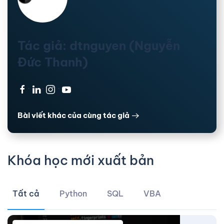
Tác giả: dtnguyen (Nguyễn
Đức Thanh)
·
·
·
Bài viết khác của cùng tác giả
Khóa học mới xuất bản
Tất cả
Python
SQL
VBA