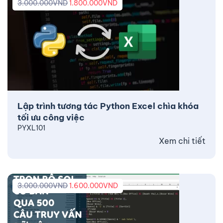
3.000.000
VND
1.800.000
VND
Lập trình tương tác Python Excel chìa khóa
tối ưu công việc
PYXL101
Xem chi tiết
3.000.000
VND
1.600.000
VND