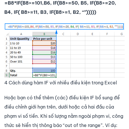
=B8*IF(B8>=101,B6, IF(B8>=50, B5, IF(B8>=20,
B4, IF( B8>=11, B3, IF(B8>=1, B2, “”)))))
4 Cách dùng hàm IF với nhiều điều kiện trong Excel
Hoặc bạn có thể thêm (các) điều kiện IF bổ sung để
điều chỉnh giới hạn trên, dưới hoặc cả hai đầu của
phạm vi số tiền. Khi số lượng nằm ngoài phạm vi, công
thức sẽ hiển thị thông báo “out of the range”. Ví dụ: