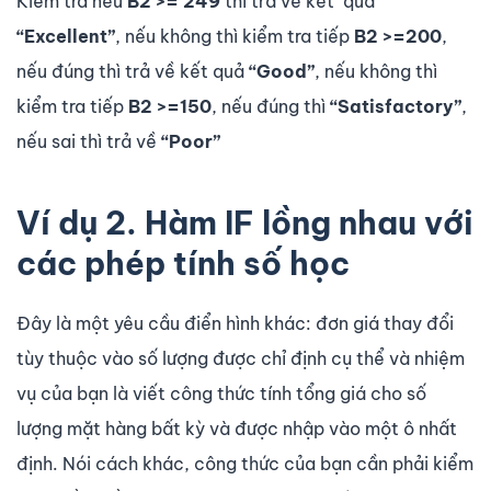
Kiểm tra nếu
B2 >= 249
thì trả về kết quả
“Excellent”
, nếu không thì kiểm tra tiếp
B2 >=200
,
nếu đúng thì trả về kết quả
“Good”
, nếu không thì
kiểm tra tiếp
B2 >=150
, nếu đúng thì
“Satisfactory”
,
nếu sai thì trả về
“Poor”
Ví dụ 2. Hàm IF lồng nhau với
các phép tính số học
Đây là một yêu cầu điển hình khác: đơn giá thay đổi
tùy thuộc vào số lượng được chỉ định cụ thể và nhiệm
vụ của bạn là viết công thức tính tổng giá cho số
lượng mặt hàng bất kỳ và được nhập vào một ô nhất
định. Nói cách khác, công thức của bạn cần phải kiểm