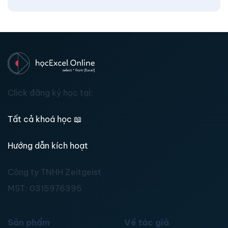
Click đăng ký học tại:
Tất cả khoá học
📖
Hướng dẫn kích hoạt
Công ty TNHH Zeitgeist
MST:
0315976395
Sản phẩm
Về tác giả