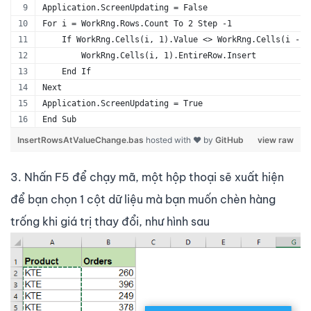
Application.ScreenUpdating = False
For i = WorkRng.Rows.Count To 2 Step -1
    If WorkRng.Cells(i, 1).Value <> WorkRng.Cells(i - 1
        WorkRng.Cells(i, 1).EntireRow.Insert
    End If
Next
Application.ScreenUpdating = True
End Sub
InsertRowsAtValueChange.bas
hosted with ❤ by
GitHub
view raw
3. Nhấn F5 để chạy mã, một hộp thoại sẽ xuất hiện
để bạn chọn 1 cột dữ liệu mà bạn muốn chèn hàng
trống khi giá trị thay đổi, như hình sau