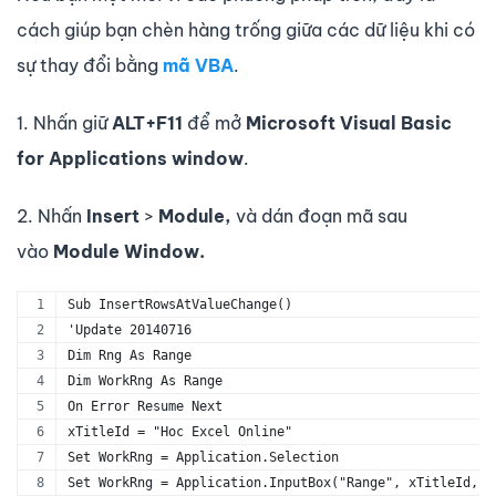
cách giúp bạn chèn hàng trống giữa các dữ liệu khi có
sự thay đổi bằng
mã VBA
.
1. Nhấn giữ
ALT+F11
để mở
Microsoft Visual Basic
for Applications window
.
2. Nhấn
Insert
>
Module,
và dán đoạn mã sau
vào
Module Window.
Sub InsertRowsAtValueChange()
'Update 20140716
Dim Rng As Range
Dim WorkRng As Range
On Error Resume Next
xTitleId = "Hoc Excel Online"
Set WorkRng = Application.Selection
Set WorkRng = Application.InputBox("Range", xTitleId, W