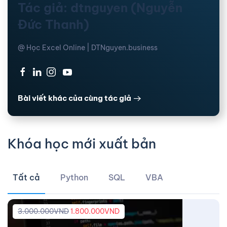
Tác giả: dtnguyen (Nguyễn
Đức Thanh)
@ Học Excel Online | DTNguyen.business
·
·
·
Bài viết khác của cùng tác giả
Khóa học mới xuất bản
Tất cả
Python
SQL
VBA
3.000.000
VND
1.800.000
VND