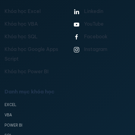
Khóa học Excel
Linkedin
Khóa học VBA
YouTube
Khóa học SQL
Facebook
Khóa học Google Apps
Instagram
Script
Khóa học Power BI
Danh mục khóa học
EXCEL
VBA
POWER BI