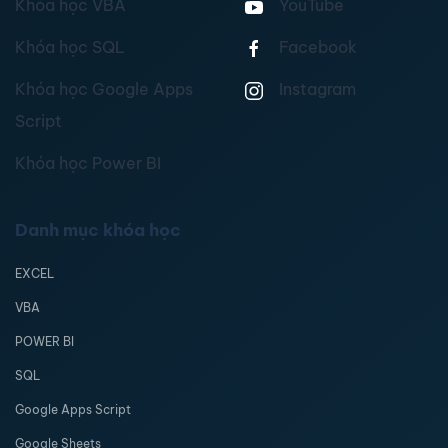
Khóa học VBA
YouTube
Khóa học SQL
Facebook
Khóa học Google Apps
Instagram
Script
Khóa học Power BI
Danh mục khóa học
EXCEL
VBA
POWER BI
SQL
Google Apps Script
Google Sheets