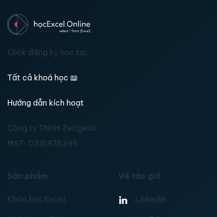
Click đăng ký học tại:
Tất cả khoá học
📖
Hướng dẫn kích hoạt
Công ty TNHH Zeitgeist
MST:
0315976395
Sản phẩm
Về tác giả
Khóa học Excel
Linkedin