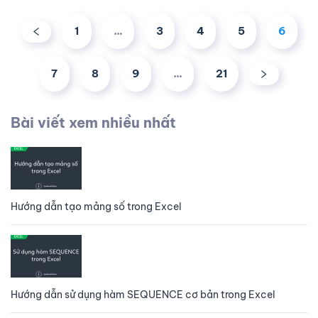
1
…
3
4
5
6
7
8
9
…
21
Bài viết xem nhiều nhất
Hướng dẫn tạo mảng số trong Excel
Hướng dẫn sử dụng hàm SEQUENCE cơ bản trong Excel