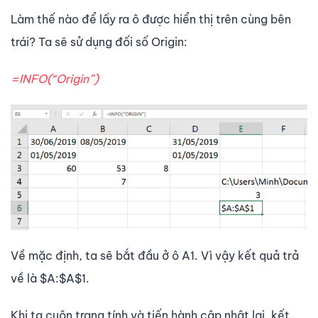
Làm thế nào để lấy ra ô được hiển thị trên cùng bên
trái? Ta sẽ sử dụng đối số Origin:
=INFO(“Origin”)
Về mặc định, ta sẽ bắt đầu ở ô A1. Vì vậy kết quả trả
về là $A:$A$1.
Khi ta cuộn trang tính và tiến hành cập nhật lại, kết