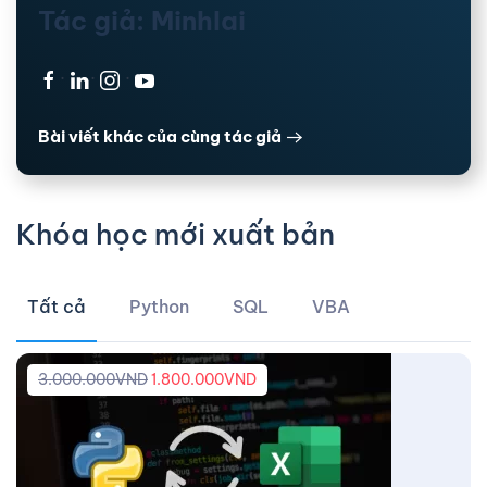
Tác giả: Minhlai
·
·
·
Bài viết khác của cùng tác giả
Khóa học mới xuất bản
Tất cả
Python
SQL
VBA
3.000.000
VND
1.800.000
VND