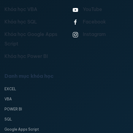
Khóa học VBA
YouTube
Khóa học SQL
Facebook
Khóa học Google Apps
Instagram
Script
Khóa học Power BI
Danh mục khóa học
EXCEL
VBA
POWER BI
SQL
Google Apps Script