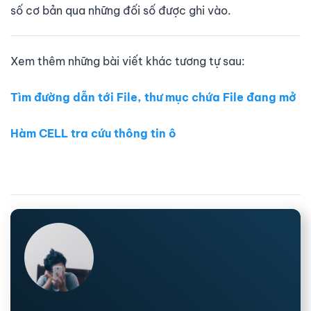
số cơ bản qua những đối số được ghi vào.
Xem thêm những bài viết khác tương tự sau:
Tìm đường dẫn tới File, thư mục chứa File đang mở
Hàm CELL tra cứu thông tin ô