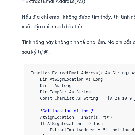
=ExtractEmailAddress(A2)
Nếu địa chỉ email không được tìm thấy, thì tính n
xuất địa chỉ email đầu tiên.
Tính năng này không tinh tế cho lắm. Nó chỉ bắt 
sau ký tự @.
Function ExtractEmailAddress(s As String) As
    Dim AtSignLocation As Long

    Dim i As Long

    Dim TempStr As String

    Const CharList As String = "[A-Za-z0-9._
'Get location of the @
    AtSignLocation = InStr(s, "@")

    If AtSignLocation = 0 Then

        ExtractEmailAddress = "" 'not found
