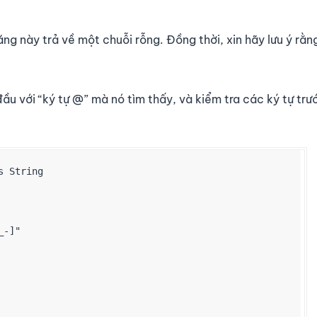
ăng này trả về một chuỗi rỗng. Đồng thời, xin hãy lưu ý rằn
đầu với “ký tự @” mà nó tìm thấy, và kiểm tra các ký tự trư
 String

-]"
