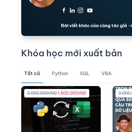
·
·
·
Bài viết khác của cùng tác giả
Khóa học mới xuất bản
Tất cả
Python
SQL
VBA
3.000.000
VND
1.800.000
VND
3.000