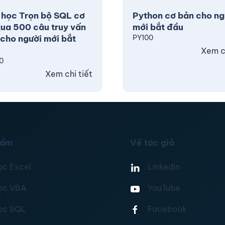
 học Trọn bộ SQL cơ
Python cơ bản cho ng
ua 500 câu truy vấn
mới bắt đầu
cho người mới bắt
PY100
Xem ch
0
Xem chi tiết
hẩm
Về tác giả
ọc Excel
Linkedin
ọc VBA
YouTube
ọc SQL
Facebook