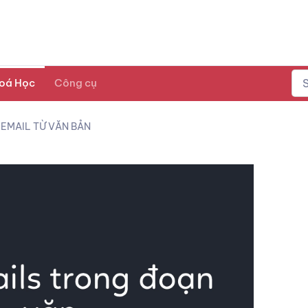
oá Học
Công cụ
 EMAIL TỪ VĂN BẢN