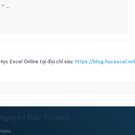
= _

Học Excel Online tại địa chỉ sau:
https://blog.hocexcel.on
(Nguyễn Đức Thanh)
iness