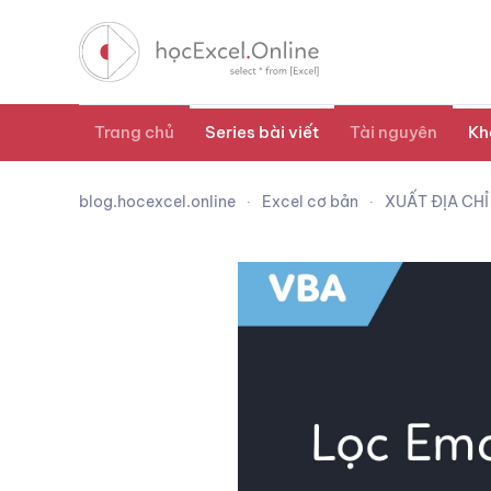
Trang chủ
Series bài viết
Tài nguyên
Kh
blog.hocexcel.online
Excel cơ bản
XUẤT ĐỊA CHỈ